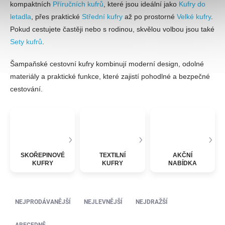
kompaktních
Příručních kufrů
, které jsou ideální jako
Kufry do
letadla
, přes praktické
Střední kufry
až po prostorné
Velké kufry
.
Pokud cestujete častěji nebo s rodinou, skvělou volbou jsou také
Sety kufrů
.
Šampaňské cestovní kufry kombinují moderní design, odolné
materiály a praktické funkce, které zajistí pohodlné a bezpečné
cestování.
SKOŘEPINOVÉ
TEXTILNÍ
AKČNÍ
KUFRY
KUFRY
NABÍDKA
Řazení produktů
NEJPRODÁVANĚJŠÍ
NEJLEVNĚJŠÍ
NEJDRAŽŠÍ