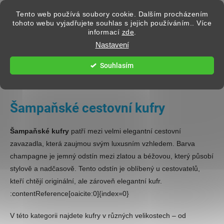
Přejít na obsah
Tento web používá soubory cookie. Dalším procházením
tohoto webu vyjadřujete souhlas s jejich používáním.. Více
informací
zde
.
Hledat
Nastavení
Souhlasím
CESTOVNÍ KUFRY
Šampaňské cestovní kufry
Šampaňské kufry
patří mezi velmi elegantní cestovní
zavazadla, která zaujmou svým luxusním vzhledem. Barva
champagne je jemný odstín mezi zlatou a béžovou, který působí
stylově a nadčasově. Tento odstín je oblíbený u cestovatelů,
kteří chtějí originální, ale zároveň elegantní kufr.
:contentReference[oaicite:0]{index=0}
V této kategorii najdete kufry v různých velikostech – od