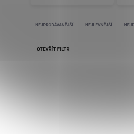
Řazení produktů
NEJPRODÁVANĚJŠÍ
NEJLEVNĚJŠÍ
NEJD
OTEVŘÍT FILTR
Výpis produktů