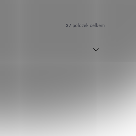
27
položek celkem