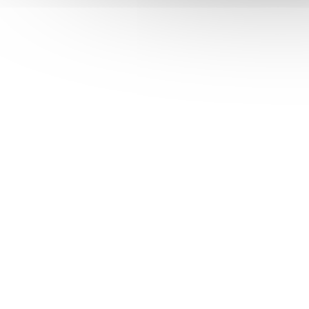
Dámská fleecová mikina
Geographical Norway TUG
SKLADEM
Detail
690 Kč