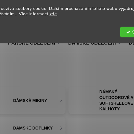
oužívá soubory cookie. Dalším procházením tohoto webu vyjadřu
užíváním.. Více informací
zde
.
Hledat
PÁNSKÉ OBLEČENÍ
DÁMSKÉ OBLEČENÍ
D
DÁMSKÉ
OUTDOOROVÉ A
DÁMSKÉ MIKINY
SOFTSHELLOVÉ
KALHOTY
DÁMSKÉ DOPLŇKY