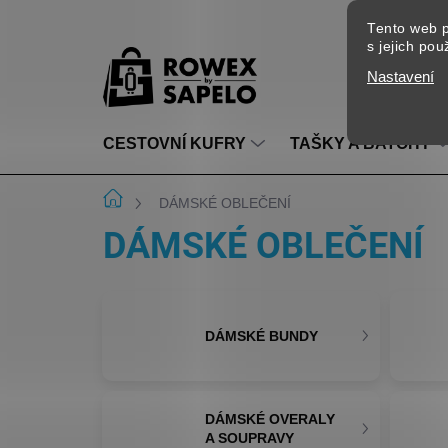
Přejít na obsah
Tento web p
s jejich po
Nastavení
CESTOVNÍ KUFRY
TAŠKY A BATOHY
Domů
DÁMSKÉ OBLEČENÍ
DÁMSKÉ OBLEČENÍ
DÁMSKÉ BUNDY
DÁMSKÉ OVERALY
A SOUPRAVY