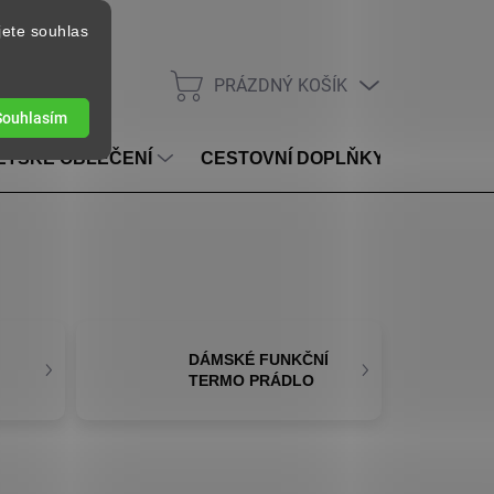
jete souhlas
PRÁZDNÝ KOŠÍK
NÁKUPNÍ KOŠÍK
Souhlasím
ĚTSKÉ OBLEČENÍ
CESTOVNÍ DOPLŇKY
VOUC
DÁMSKÉ FUNKČNÍ
TERMO PRÁDLO