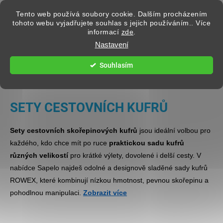
Přejít na obsah
Tento web používá soubory cookie. Dalším procházením
tohoto webu vyjadřujete souhlas s jejich používáním.. Více
informací
zde
.
Hledat
Nastavení
Souhlasím
SKOŘEPINOVÉ KUFRY
SETY CESTOVNÍCH KUFRŮ
Sety cestovních skořepinových kufrů
jsou ideální volbou pro
každého, kdo chce mít po ruce
praktickou sadu kufrů
různých velikostí
pro krátké výlety, dovolené i delší cesty. V
nabídce Sapelo najdeš odolné a designově sladěné sady kufrů
ROWEX, které kombinují nízkou hmotnost, pevnou skořepinu a
pohodlnou manipulaci.
Zobrazit více
V jednom setu získáš
kabinový kufr
,
střední kufr
i
velký kufr
,