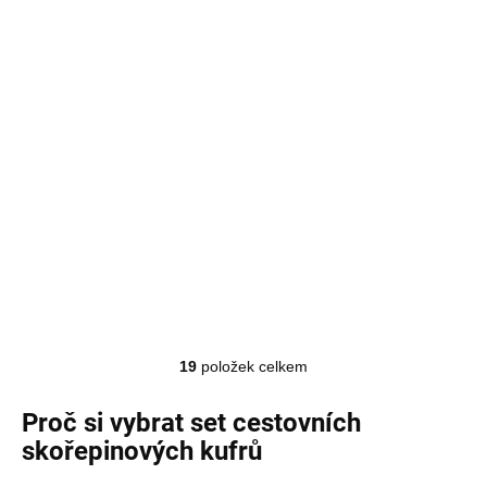
Velký a střední cestovní kufr s TSA zámkem
ROWEX Crystal 2v1
SKLADEM
Detail
3 390 Kč
19
položek celkem
Ovládací prvky výpisu
Proč si vybrat set cestovních
skořepinových kufrů