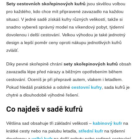
Sety cestovních skořepinových kufrů
jsou skvělou volbou
pro každého, kdo chce mít připravené zavazadlo na každou
situaci. V jedné sadě získáš kufry různých velikostí, takže si
snadno vybereš správný model na víkendový pobyt, týdenní
dovolenou i delší cestování. Velkou výhodou je také jednotný
design a lepší poměr ceny oproti nákupu jednotlivých kufrů
zvlášť.
Díky pevné skořepině chrání
sety skořepinových kufrů
obsah
zavazadla lépe před nárazy a běžným opotřebením během
cestování. Oceníš je při přepravě autem, vlakem i letadlem.
Pokud hledáš praktické a odolné
cestovní kufry
, sada kufrů je
chytré a dlouhodobě výhodné řešení.
Co najdeš v sadě kufrů
Většina sad obsahuje tři základní velikosti –
kabinový kufr
na
krátké cesty nebo na palubu letadla,
střední kufr
na týdenní
dovolenou a
velký kufr
na delší pobyty nebo rodinné cestování.