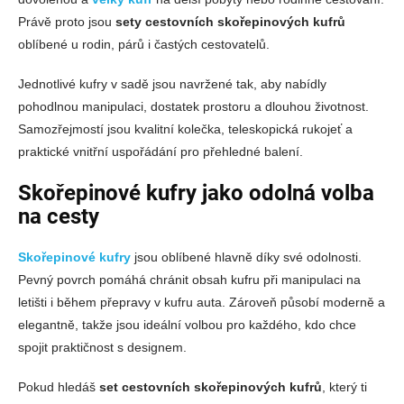
Právě proto jsou
sety cestovních skořepinových kufrů
oblíbené u rodin, párů i častých cestovatelů.
Jednotlivé kufry v sadě jsou navržené tak, aby nabídly
pohodlnou manipulaci, dostatek prostoru a dlouhou životnost.
Samozřejmostí jsou kvalitní kolečka, teleskopická rukojeť a
praktické vnitřní uspořádání pro přehledné balení.
Skořepinové kufry jako odolná volba
na cesty
Skořepinové kufry
jsou oblíbené hlavně díky své odolnosti.
Pevný povrch pomáhá chránit obsah kufru při manipulaci na
letišti i během přepravy v kufru auta. Zároveň působí moderně a
elegantně, takže jsou ideální volbou pro každého, kdo chce
spojit praktičnost s designem.
Pokud hledáš
set cestovních skořepinových kufrů
, který ti