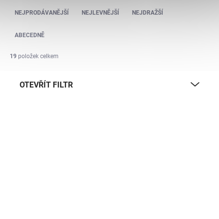
Řazení produktů
takže budeš připravený na každou cestu. Naše
sety
NEJPRODÁVANĚJŠÍ
NEJLEVNĚJŠÍ
NEJDRAŽŠÍ
cestovních kufrů
jsou vyrobené z odolných materiálů, mají
otočná kolečka a teleskopickou rukojeť pro pohodlné cestování.
ABECEDNĚ
Pokud hledáš
sety cestovních skořepinových kufrů
s dobrým
poměrem ceny a kvality, u Sapela jsi na správném místě. Nevíš
19
položek celkem
si rady s výběrem? Pomůže ti náš článek
jak vybrat cestovní
kufr
.
OTEVŘÍT FILTR
Výpis produktů
DOPRAVA ZDARMA