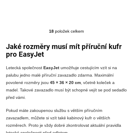
18
položek celkem
Ovládací prvky výpisu
Jaké rozměry musí mít příruční kufr
pro EasyJet
Letecká společnost
EasyJet
umožňuje cestujícím vzít si na
palubu jedno malé příruční zavazadlo zdarma. Maximální
povolené rozměry jsou
45 × 36 × 20 cm
, včetně koleček a
madel. Takové zavazadlo musí být schopné vejít se pod sedadlo
před vámi.
Pokud máte zakoupenou službu s větším příručním
zavazadlem, můžete si vzít také kabinový kufr o větších
rozměrech. Proto je vždy dobré zkontrolovat aktuální pravidla
letecké společnosti před odletem.