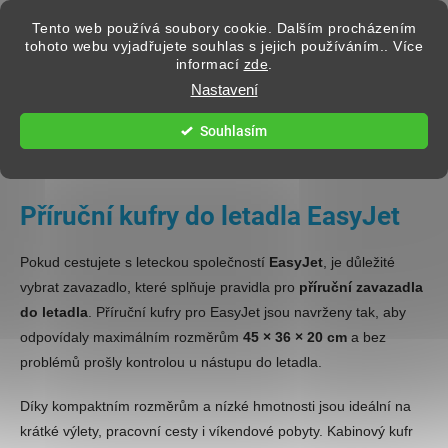
Přejít na obsah
Tento web používá soubory cookie. Dalším procházením
tohoto webu vyjadřujete souhlas s jejich používáním.. Více
informací
zde
.
Hledat
Nastavení
Souhlasím
CESTOVNÍ KUFRY
Příruční kufry do letadla EasyJet
Pokud cestujete s leteckou společností
EasyJet
, je důležité
vybrat zavazadlo, které splňuje pravidla pro
příruční zavazadla
do letadla
. Příruční kufry pro EasyJet jsou navrženy tak, aby
odpovídaly maximálním rozměrům
45 × 36 × 20 cm
a bez
problémů prošly kontrolou u nástupu do letadla.
Díky kompaktním rozměrům a nízké hmotnosti jsou ideální na
krátké výlety, pracovní cesty i víkendové pobyty. Kabinový kufr