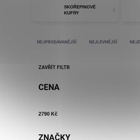
SKOŘEPINOVÉ
KUFRY
Řazení produktů
NEJPRODÁVANĚJŠÍ
NEJLEVNĚJŠÍ
NEJD
ZAVŘÍT FILTR
CENA
2790
Kč
ZNAČKY