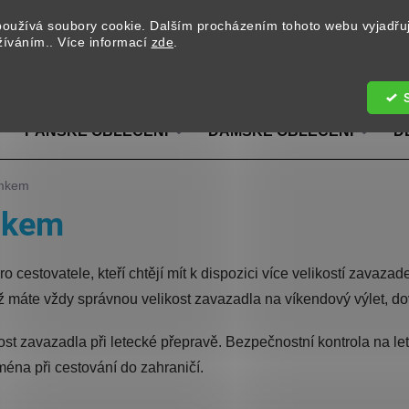
oužívá soubory cookie. Dalším procházením tohoto webu vyjadřu
užíváním.. Více informací
zde
.
Hledat
PÁNSKÉ OBLEČENÍ
DÁMSKÉ OBLEČENÍ
D
ámkem
mkem
o cestovatele, kteří chtějí mít k dispozici více velikostí zavaza
už máte vždy správnou velikost zavazadla na víkendový výlet, do
st zavazadla při letecké přepravě. Bezpečnostní kontrola na leti
ména při cestování do zahraničí.