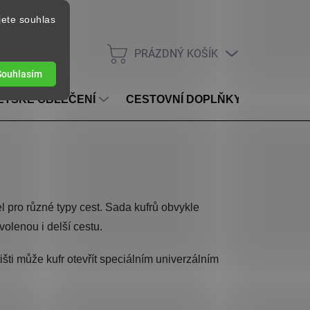
jete souhlas
PRÁZDNÝ KOŠÍK
NÁKUPNÍ KOŠÍK
Souhlasím
ĚTSKÉ OBLEČENÍ
CESTOVNÍ DOPLŇKY
VOUC
del pro různé typy cest. Sada kufrů obvykle
volenou i delší cestu.
šti může kufr otevřít speciálním univerzálním