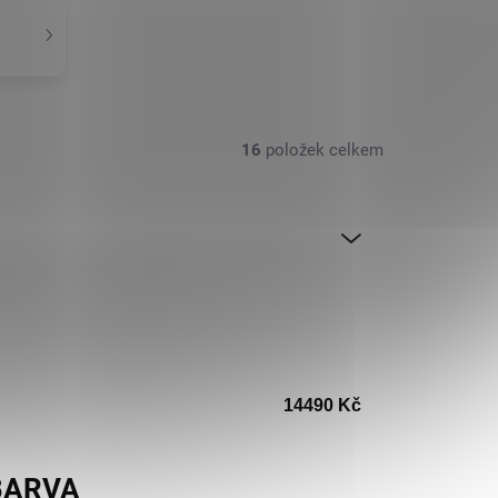
16
položek celkem
14490
Kč
BARVA