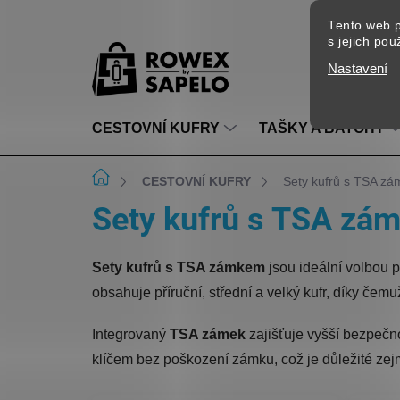
Přejít na obsah
Tento web p
s jejich po
Nastavení
CESTOVNÍ KUFRY
TAŠKY A BATOHY
Domů
CESTOVNÍ KUFRY
Sety kufrů s TSA z
Sety kufrů s TSA zá
Sety kufrů s TSA zámkem
jsou ideální volbou pr
obsahuje příruční, střední a velký kufr, díky čem
Integrovaný
TSA zámek
zajišťuje vyšší bezpečno
klíčem bez poškození zámku, což je důležité zej