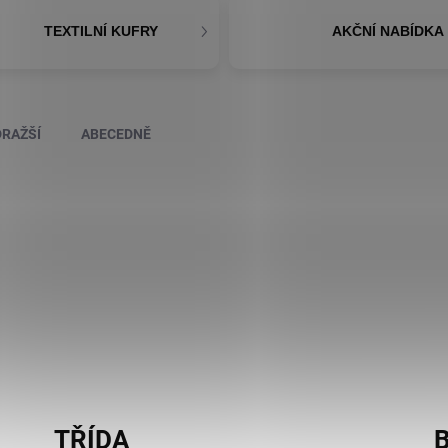
TEXTILNÍ KUFRY
AKČNÍ NABÍDKA
RAŽŠÍ
ABECEDNĚ
TŘÍDA