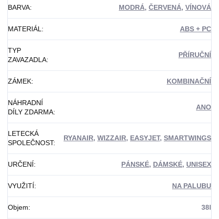
BARVA
:
MODRÁ
,
ČERVENÁ
,
VÍNOVÁ
MATERIÁL
:
ABS + PC
TYP
PŘÍRUČNÍ
ZAVAZADLA
:
ZÁMEK
:
KOMBINAČNÍ
NÁHRADNÍ
ANO
DÍLY ZDARMA
:
LETECKÁ
RYANAIR
,
WIZZAIR
,
EASYJET
,
SMARTWINGS
SPOLEČNOST
:
URČENÍ
:
PÁNSKÉ
,
DÁMSKÉ
,
UNISEX
VYUŽITÍ
:
NA PALUBU
Objem
:
38l