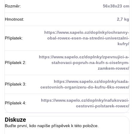
Rozměr
:
56x38x23 cm
Hmotnost
:
2,7 kg
https://www.sapelo.cz/doplnky/ochranny-
Příplatek
:
obal-rowex-esen-na-stredni-univerzalni-
kufry/
https://www.sapelo.cz/doplnky/zpevnujici-a-
Příplatek 2
:
stahovaci-popruh-na-kufr-s-ciselnym-
zamkem-rowex/
https://www.sapelo.cz/doplnky/sada-
Příplatek 3
:
cestovnich-organizeru-do-kufru-6ks-rowex/
https://www.sapelo.cz/doplnky/nafukovaci-
Příplatek 4
:
cestovni-polstarek-rowex/
Diskuze
Buďte první, kdo napíše příspěvek k této položce.