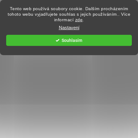
Přejít na obsah
Tento web používá soubory cookie. Dalším procházením
tohoto webu vyjadřujete souhlas s jejich používáním.. Více
informací
zde
.
Hledat
Nastavení
Souhlasím
PŘÍRUČNÍ KABINOVÉ KUFRY
13 hodnocení
Podrobnosti hodnocení