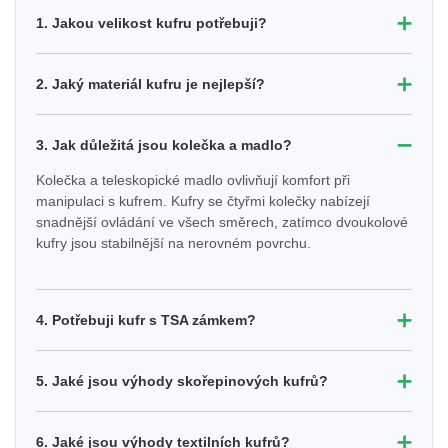
➕
1. Jakou velikost kufru potřebuji?
➕
2. Jaký materiál kufru je nejlepší?
➖
3. Jak důležitá jsou kolečka a madlo?
Kolečka a teleskopické madlo ovlivňují komfort při
manipulaci s kufrem. Kufry se čtyřmi kolečky nabízejí
snadnější ovládání ve všech směrech, zatímco dvoukolové
kufry jsou stabilnější na nerovném povrchu.
➕
4. Potřebuji kufr s TSA zámkem?
➕
5. Jaké jsou výhody skořepinových kufrů?
➕
6. Jaké jsou výhody textilních kufrů?