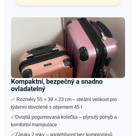
Kompaktní, bezpečný a snadno
ovladatelný
✅ Rozměry 55 × 39 × 23 cm – ideální velikost pro
týdenní dovolené s objemem 45 l
✅Dvojitá pogumovaná kolečka – plynulý pohyb a
komfortní manipulace
✅Záruka 2 roky – spolehlivost bez kompromisů