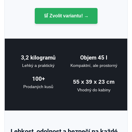
🛒 Zvolit variantu! →
3,2 kilogramů
Objem 45
l
Lehký a praktický
Kompaktní, ale prostorný
100+
55 x 39 x 23 cm
Prodaných kusů
Vhodný do kabiny
Lehkost, odolnost a bezpečí na každé