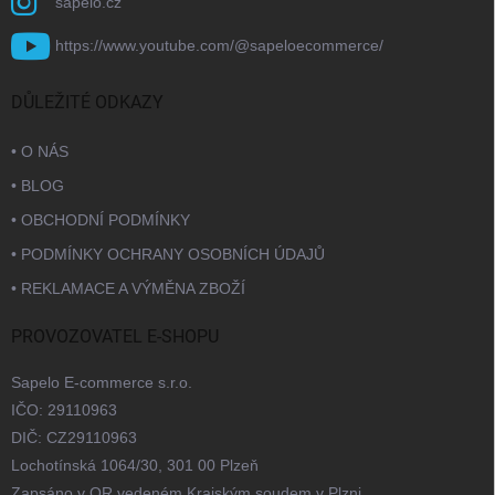
sapelo.cz
https://www.youtube.com/@sapeloecommerce/
DŮLEŽITÉ ODKAZY
• O NÁS
• BLOG
• OBCHODNÍ PODMÍNKY
• PODMÍNKY OCHRANY OSOBNÍCH ÚDAJŮ
• REKLAMACE A VÝMĚNA ZBOŽÍ
PROVOZOVATEL E-SHOPU
Sapelo E-commerce s.r.o.
IČO: 29110963
DIČ: CZ29110963
Lochotínská 1064/30, 301 00 Plzeň
Zapsáno v OR vedeném Krajským soudem v Plzni