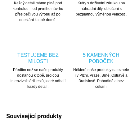
Každý detail máme plně pod
Kufry s doživotní zárukou na
kontrolou – od prvního návrhu
náhradní díly, oblečení s
přes pečlivou výrobu až po
bezplatnou výměnou velikosti.
odeslání k tobě domů.
TESTUJEME BEZ
5 KAMENNÝCH
MILOSTI
POBOČEK
Předtím než se naše produkty
Některé naše produkty naleznete
dostanou k tobě, projdou
i v Plzni, Praze, Brně, Ostravě a
intenzivní sérií testů, které odhalí
Bratislavě. Pohodlně a bez
každý detail.
čekání.
Související produkty
DOPRAVA ZDARMA