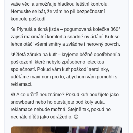
vaše věci a umožňuje hladkou letištní kontrolu.
Nemusíte se bát, že vám ho při bezpečnostní
kontrole poškodí.
🚀 Plynulá a tichá jízda – pogumovaná kolečka 360°
zajistí maximální komfort a snadné ovládání. Kufr se
lehce otáčí všemi směry a zvládne i nerovný povrch.
🔰2letá záruka na kufr – kryjeme běžné opotřebení a
poškození, které nebylo způsobeno leteckou
společností. Pokud vám kufr poškodí aerolinky,
uděláme maximum pro to, abychom vám pomohli s
reklamací.
🚫 A co určitě neuznáme? Pokud kufr použijete jako
snowboard nebo ho otestujete pod koly auta,
reklamace nebude možná. Stejně tak, pokud ho
necháte dítěti jako odrážedlo. 😄