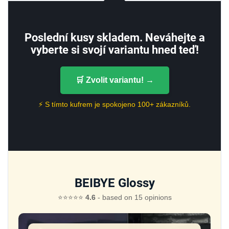
Poslední kusy skladem. Neváhejte a
vyberte si svojí variantu hned teď!
🛒 Zvolit variantu! →
⚡ S tímto kufrem je spokojeno 100+ zákazníků.
BEIBYE Glossy
⭐⭐⭐⭐⭐
4.6
- based on 15 opinions