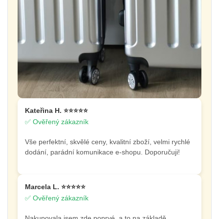
Kateřina H. ⭐⭐⭐⭐⭐
✅ Ověřený zákazník
Vše perfektní, skvělé ceny, kvalitní zboží, velmi rychlé
dodání, parádní komunikace e-shopu. Doporučuji!
Marcela L. ⭐⭐⭐⭐⭐
✅ Ověřený zákazník
Nakupovala jsem zde poprvé, a to na základě