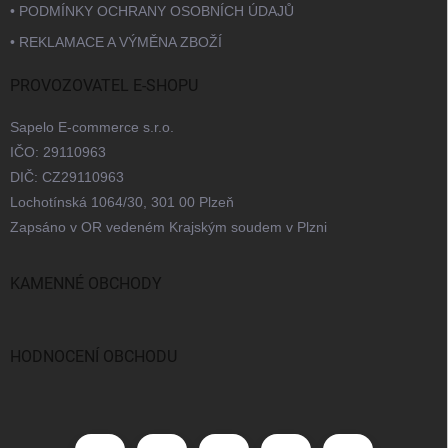
• PODMÍNKY OCHRANY OSOBNÍCH ÚDAJŮ
• REKLAMACE A VÝMĚNA ZBOŽÍ
PROVOZOVATEL E-SHOPU
Sapelo E-commerce s.r.o.
IČO: 29110963
DIČ: CZ29110963
Lochotínská 1064/30, 301 00 Plzeň
Zapsáno v OR vedeném Krajským soudem v Plzni
KAMENNÉ OBCHODY
Praha
Brno
Ostrava
Bratislava
HODNOCENÍ OBCHODU