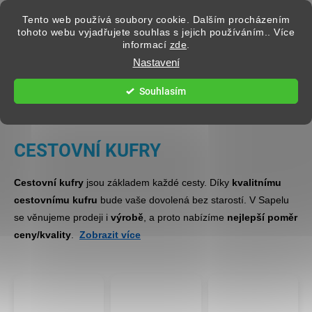
Přejít na obsah
Tento web používá soubory cookie. Dalším procházením
tohoto webu vyjadřujete souhlas s jejich používáním.. Více
informací
zde
.
Hledat
Nastavení
Souhlasím
Domů
CESTOVNÍ KUFRY
Cestovní kufry
jsou základem každé cesty. Díky
kvalitnímu
cestovnímu kufru
bude vaše dovolená bez starostí. V Sapelu
se věnujeme prodeji i
výrobě
, a proto nabízíme
nejlepší poměr
ceny/kvality
.
Zobrazit více
Najdete u nás
kvalitní kufry na kolečkách
,
skořepinové
i
textilní kufry
všech velikostí – od
příručních kabinových
kufrů do letadla
, přes
střední kufry
na týdenní cesty až po