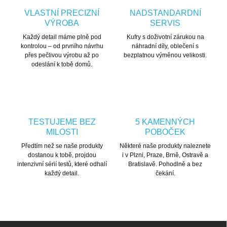
VLASTNÍ PRECIZNÍ
NADSTANDARDNÍ
VÝROBA
SERVIS
Každý detail máme plně pod
Kufry s doživotní zárukou na
kontrolou – od prvního návrhu
náhradní díly, oblečení s
přes pečlivou výrobu až po
bezplatnou výměnou velikosti.
odeslání k tobě domů.
TESTUJEME BEZ
5 KAMENNÝCH
MILOSTI
POBOČEK
Předtím než se naše produkty
Některé naše produkty naleznete
dostanou k tobě, projdou
i v Plzni, Praze, Brně, Ostravě a
intenzivní sérií testů, které odhalí
Bratislavě. Pohodlně a bez
každý detail.
čekání.
Zápatí