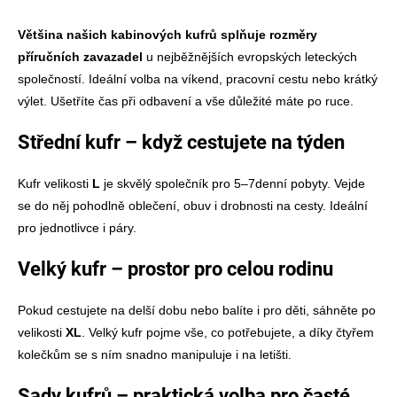
Většina našich
kabinových kufrů
splňuje rozměry
příručních zavazadel
u nejběžnějších evropských leteckých
společností. Ideální volba na víkend, pracovní cestu nebo krátký
výlet. Ušetříte čas při odbavení a vše důležité máte po ruce.
Střední kufr
– když cestujete na týden
Kufr velikosti
L
je skvělý společník pro 5–7denní pobyty. Vejde
se do něj pohodlně oblečení, obuv i drobnosti na cesty. Ideální
pro jednotlivce i páry.
Velký kufr
– prostor pro celou rodinu
Pokud cestujete na delší dobu nebo balíte i pro děti, sáhněte po
velikosti
XL
. Velký kufr pojme vše, co potřebujete, a díky čtyřem
kolečkům se s ním snadno manipuluje i na letišti.
Sady kufrů
– praktická volba pro časté