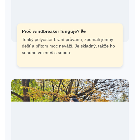
Proč windbreaker funguje? 🌬️
Tenký polyester brání průvanu, zpomalí jemný
déšť a přitom moc neváží. Je skladný, takže ho
snadno vezmeš s sebou.