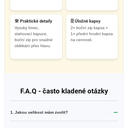
🛠️ Praktické detaily
🗄️ Úložné kapsy
Vysoký límec,
2× boční zip kapsa +
stahovací kapuce,
1× přední hrudní kapsa
boční zip pro snadné
na cennosti.
oblékání přes hlavu.
F.A.Q - často kladené otázky
➖
1. Jakou velikost mám zvolit?