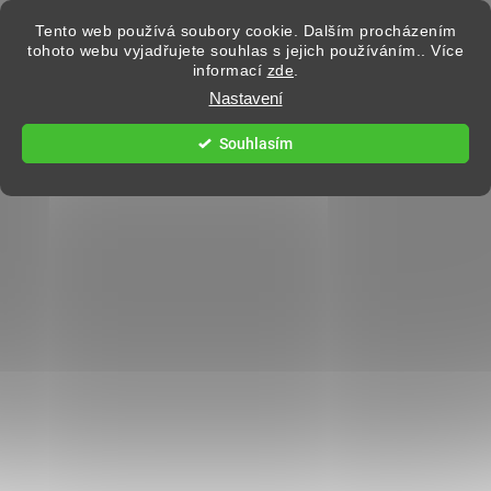
Přejít na obsah
Tento web používá soubory cookie. Dalším procházením
tohoto webu vyjadřujete souhlas s jejich používáním.. Více
informací
zde
.
Hledat
Nastavení
Souhlasím
PÁNSKÉ BUNDY
7 hodnocení
Podrobnosti hodnocení
BEZPLATNÁ VÝMĚNA
BEZPLATNÉ VRÁCENÍ
VELIKOSTI
DO 14 DNÍ