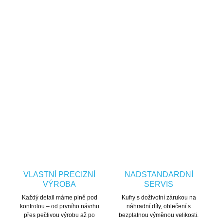
Windbreaker / Městská bunda
Bez zateplení
water_drop
air
Voděodolnost
Prodyšnost
Vodoodpudivá
Prodyšná
ZEPTAT SE
HLÍDAT
VLASTNÍ PRECIZNÍ
NADSTANDARDNÍ
VÝROBA
SERVIS
Každý detail máme plně pod
Kufry s doživotní zárukou na
kontrolou – od prvního návrhu
náhradní díly, oblečení s
přes pečlivou výrobu až po
bezplatnou výměnou velikosti.