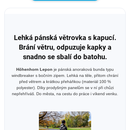
Lehká pánská větrovka s kapucí.
Brání větru, odpuzuje kapky a
snadno se sbalí do batohu.
Höhenhorn Lepon
je pánská anoraková bunda typu
windbreaker s bočním zipem. Lehká na těle, přitom chrání
před větrem a krátkou přeháňkou (materiál 100 %
polyester). Díky prodyšným panelům se v ní při chůzi
nepřehříváš. Do města, na cestu do práce i víkend venku.