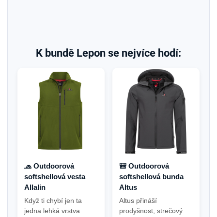
K bundě Lepon se nejvíce hodí:
🧢 Outdoorová
🎒 Outdoorová
softshellová vesta
softshellová bunda
Allalin
Altus
Když ti chybí jen ta
Altus přináší
jedna lehká vrstva
prodyšnost, strečový