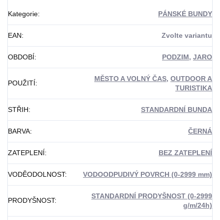
Kategorie
:
PÁNSKÉ BUNDY
EAN
:
Zvolte variantu
OBDOBÍ
:
PODZIM
,
JARO
MĚSTO A VOLNÝ ČAS
,
OUTDOOR A
POUŽITÍ
:
TURISTIKA
STŘIH
:
STANDARDNÍ BUNDA
BARVA
:
ČERNÁ
ZATEPLENÍ
:
BEZ ZATEPLENÍ
VODĚODOLNOST
:
VODOODPUDIVÝ POVRCH (0-2999 mm)
STANDARDNÍ PRODYŠNOST (0-2999
PRODYŠNOST
:
g/m/24h)