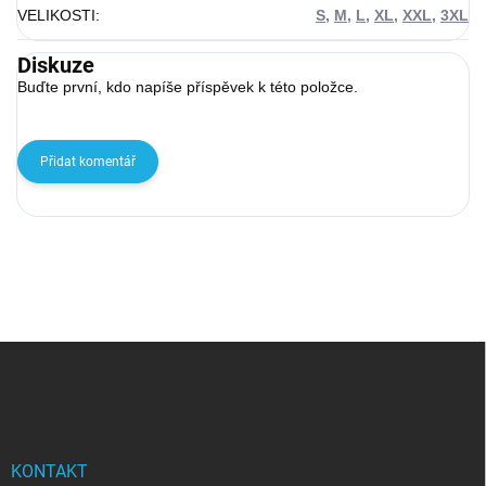
VELIKOSTI
:
S
,
M
,
L
,
XL
,
XXL
,
3XL
Diskuze
Buďte první, kdo napíše příspěvek k této položce.
Přidat komentář
Zápatí
KONTAKT