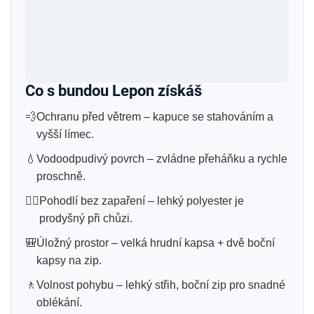
Co s bundou Lepon získáš
💨
Ochranu před větrem – kapuce se stahováním a
vyšší límec.
💧
Vodoodpudivý povrch – zvládne přeháňku a rychle
proschně.
😮‍💨
Pohodlí bez zapaření – lehký polyester je
prodyšný při chůzi.
🎒
Úložný prostor – velká hrudní kapsa + dvě boční
kapsy na zip.
🚶
Volnost pohybu – lehký střih, boční zip pro snadné
oblékání.