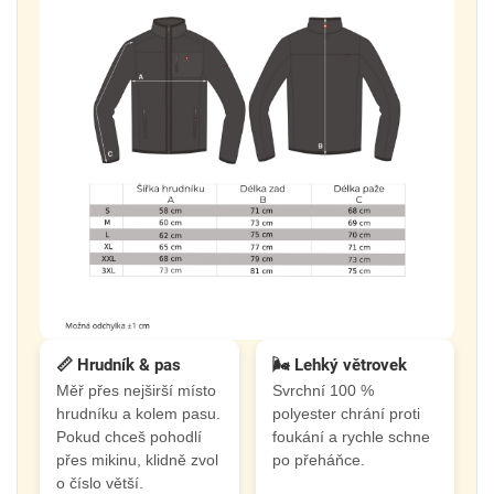
📏 Hrudník & pas
🌬️ Lehký větrovek
Měř přes nejširší místo
Svrchní 100 %
hrudníku a kolem pasu.
polyester chrání proti
Pokud chceš pohodlí
foukání a rychle schne
přes mikinu, klidně zvol
po přeháňce.
o číslo větší.