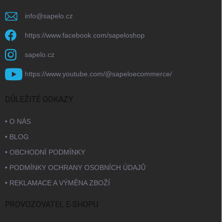
info
@
sapelo.cz
https://www.facebook.com/sapeloshop
sapelo.cz
https://www.youtube.com/@sapeloecommerce/
DŮLEŽITÉ ODKAZY
• O NÁS
• BLOG
• OBCHODNÍ PODMÍNKY
• PODMÍNKY OCHRANY OSOBNÍCH ÚDAJŮ
• REKLAMACE A VÝMĚNA ZBOŽÍ
PROVOZOVATEL E-SHOPU