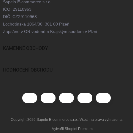
Sapelo E-commerce s.r.o.
IČO: 29110963
DIČ: CZ29110963
Lochotínská 1064/30, 301 00 Plzeň
Zapsáno v OR vedeném Krajským soudem v Plzni
KAMENNÉ OBCHODY
Praha
Brno
Ostrava
Bratislava
HODNOCENÍ OBCHODU
Copyright 2026
Sapelo E-commerce s.r.o.
. Všechna práva vyhrazena.
Vytvořil Shoptet Premium