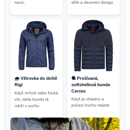
navíc.
střih a decentní design.
🌧️ Větrovka do deště
🧶 Prošívaná,
Rigi
softshellová bunda
Cerces
Když mrholí nebo fouká
Když je chladno a
vítr, tahle bunda tě
počasí trochu nejisté.
udrží v suchu.