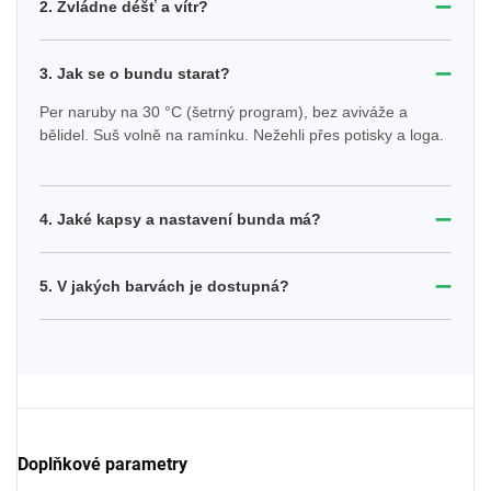
➖
2. Zvládne déšť a vítr?
➖
3. Jak se o bundu starat?
Per naruby na 30 °C (šetrný program), bez aviváže a
bělidel. Suš volně na ramínku. Nežehli přes potisky a loga.
➖
4. Jaké kapsy a nastavení bunda má?
➖
5. V jakých barvách je dostupná?
Doplňkové parametry