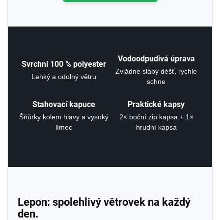
Vodoodpudivá úprava
Svrchní 100 % polyester
Zvládne slabý déšť, rychle
Lehký a odolný větru
schne
Stahovací kapuce
Praktické kapsy
Šňůrky kolem hlavy a vysoký
2× boční zip kapsa + 1×
límec
hrudní kapsa
Lepon: spolehlivý větrovek na každý
den.