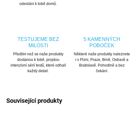
odeslání k tobě domů.
TESTUJEME BEZ
5 KAMENNÝCH
MILOSTI
POBOČEK
Předtím než se naše produkty
Některé naše produkty naleznete
dostanou k tobě, projdou
i v Plzni, Praze, Brně, Ostravě a
intenzivní sérií testů, které odhalí
Bratislavě. Pohodlně a bez
každý detail.
čekání.
Související produkty