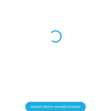
Pánské softshellové
Pánská mikina s kapucí
zimní kalhoty -
HOHENHORN Woodberg
Höhenhorn Trekmaster
SKLADE
SKLADEM
Detail
Detail
1 290 Kč
1 890 Kč
Zobrazit všechny související produkty