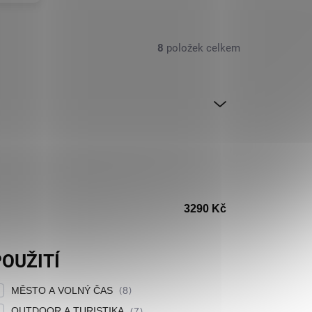
8
položek celkem
3290
Kč
OUŽITÍ
MĚSTO A VOLNÝ ČAS
8
OUTDOOR A TURISTIKA
7