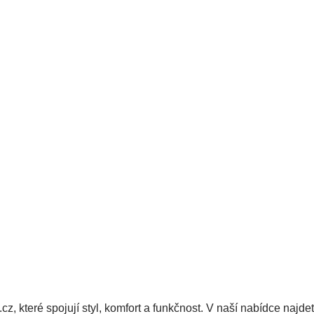
Stylová pánská větrovka do deště
HOHENHORN Rigi
SKLADEM
Detail
1 190 Kč
Ovládací prvky výpisu
z, které spojují styl, komfort a funkčnost. V naší nabídce najde