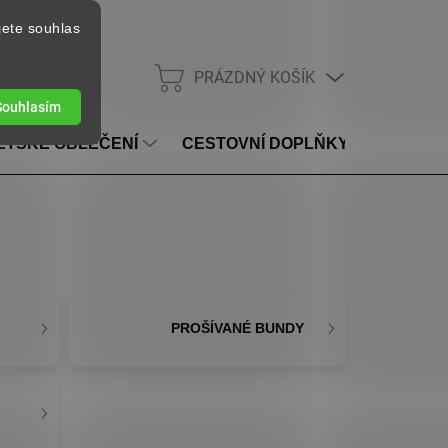
jete souhlas
PRÁZDNÝ KOŠÍK
NÁKUPNÍ KOŠÍK
Souhlasím
ĚTSKÉ OBLEČENÍ
CESTOVNÍ DOPLŇKY
VOUC
PROŠÍVANÉ BUNDY