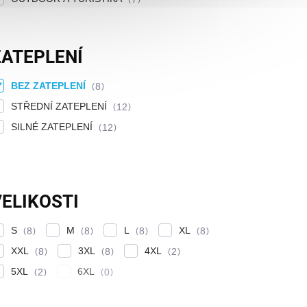
ZATEPLENÍ
BEZ ZATEPLENÍ
8
STŘEDNÍ ZATEPLENÍ
12
SILNÉ ZATEPLENÍ
12
ELIKOSTI
S
M
L
XL
8
8
8
8
XXL
3XL
4XL
8
8
2
5XL
6XL
2
0