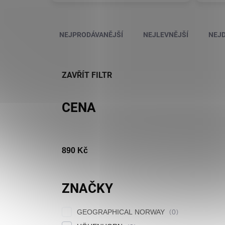
Řazení produktů
NEJPRODÁVANĚJŠÍ
NEJLEVNĚJŠÍ
NEJD
ZAVŘÍT FILTR
CENA
890
Kč
ZNAČKY
GEOGRAPHICAL NORWAY
0