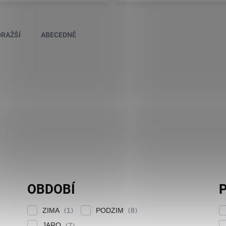
RAŽŠÍ
ABECEDNĚ
OBDOBÍ
P
ZIMA
PODZIM
1
8
JARO
7