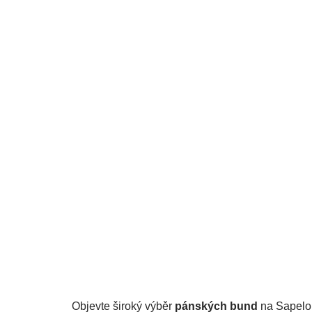
Stylová pánská větrovka do deště
HOHENHORN Lepon
SKLADEM
Detail
1 490 Kč
Objevte široký výběr
pánských bund
na Sapelo.c