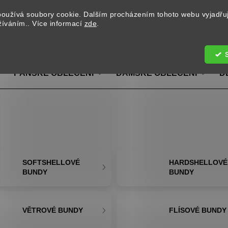
oužívá soubory cookie. Dalším procházením tohoto webu vyjadřu
užíváním.. Více informací
zde
.
Hledat
PÁNSKÉ OBLEČENÍ
DÁMSKÉ OBLEČENÍ
D
SOFTSHELLOVÉ
HARDSHELLOVÉ
BUNDY
BUNDY
VĚTROVÉ BUNDY
FLÍSOVÉ BUNDY