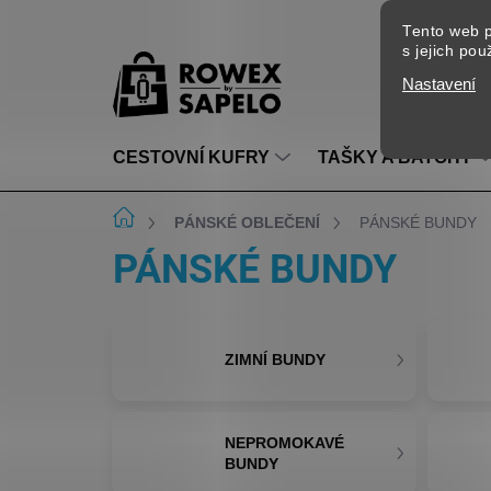
Přejít na obsah
Tento web p
s jejich po
Nastavení
CESTOVNÍ KUFRY
TAŠKY A BATOHY
Domů
PÁNSKÉ OBLEČENÍ
PÁNSKÉ BUNDY
PÁNSKÉ BUNDY
ZIMNÍ BUNDY
NEPROMOKAVÉ
BUNDY