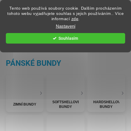
Přejít na obsah
Tento web používá soubory cookie. Dalším procházením
tohoto webu vyjadřujete souhlas s jejich používáním.. Více
informací
zde
.
Hledat
Nastavení
Souhlasím
PÁNSKÉ OBLEČENÍ
PÁNSKÉ BUNDY
SOFTSHELLOVÉ
HARDSHELLOVÉ
ZIMNÍ BUNDY
BUNDY
BUNDY