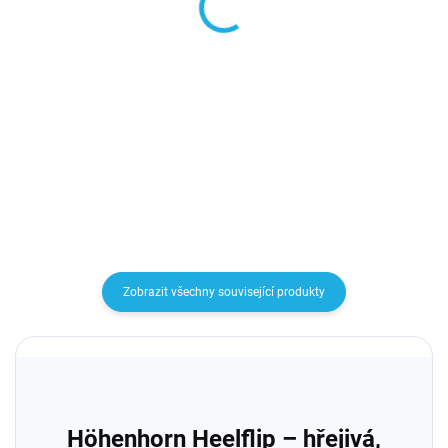
zimní kalhoty -
triko a kalhoty
Höhenhorn Trekmaster
MOMENTÁLNĚ NEDOSTUPN
SKLADEM
Detail
Detail
790 Kč
1 890 Kč
Zobrazit všechny související produkty
Höhenhorn Heelflip – hřejivá,