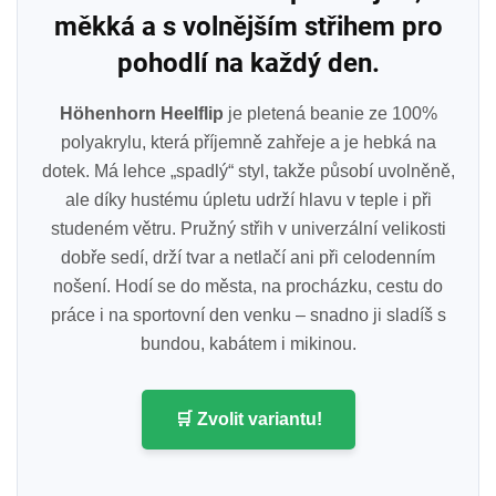
měkká a s volnějším střihem pro
pohodlí na každý den.
Höhenhorn Heelflip
je pletená beanie ze 100%
polyakrylu, která příjemně zahřeje a je hebká na
dotek. Má lehce „spadlý“ styl, takže působí uvolněně,
ale díky hustému úpletu udrží hlavu v teple i při
studeném větru. Pružný střih v univerzální velikosti
dobře sedí, drží tvar a netlačí ani při celodenním
nošení. Hodí se do města, na procházku, cestu do
práce i na sportovní den venku – snadno ji sladíš s
bundou, kabátem i mikinou.
🛒 Zvolit variantu!