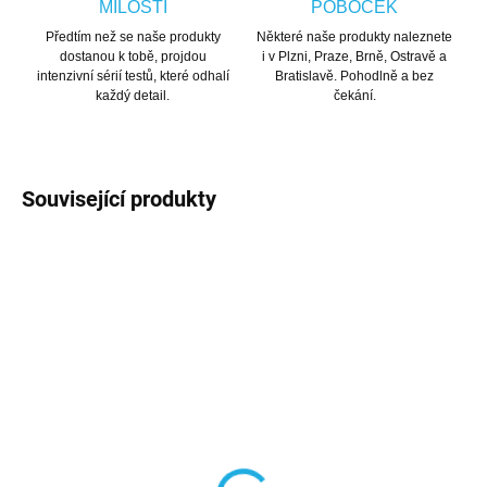
MILOSTI
POBOČEK
Předtím než se naše produkty
Některé naše produkty naleznete
dostanou k tobě, projdou
i v Plzni, Praze, Brně, Ostravě a
intenzivní sérií testů, které odhalí
Bratislavě. Pohodlně a bez
každý detail.
čekání.
Související produkty
Pánské softshellové
SET Pánské termo prádlo