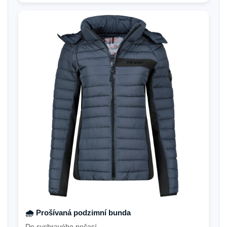
🌧️ Prošívaná podzimní bunda
Do sychravého počasí.