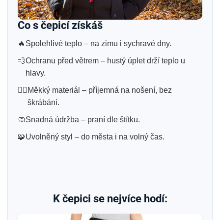
Co s čepicí získáš
🔥
Spolehlivé teplo – na zimu i sychravé dny.
💨
Ochranu před větrem – hustý úplet drží teplo u
hlavy.
😮‍💨
Měkký materiál – příjemná na nošení, bez
škrábání.
🧼
Snadná údržba – praní dle štítku.
🧩
Uvolněný styl – do města i na volný čas.
K čepici se nejvíce hodí: