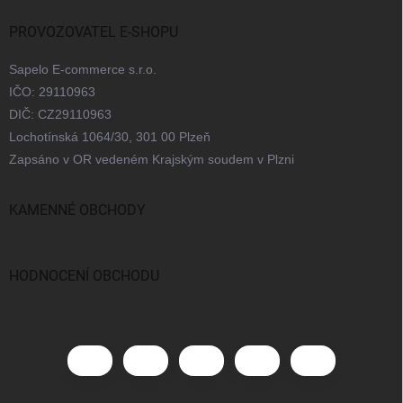
PROVOZOVATEL E-SHOPU
Sapelo E-commerce s.r.o.
IČO: 29110963
DIČ: CZ29110963
Lochotínská 1064/30, 301 00 Plzeň
Zapsáno v OR vedeném Krajským soudem v Plzni
KAMENNÉ OBCHODY
Praha
Brno
Ostrava
Bratislava
HODNOCENÍ OBCHODU