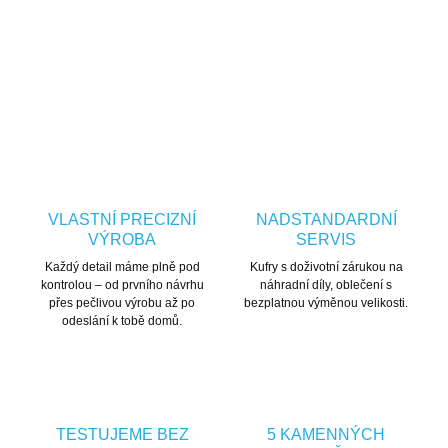
ZEPTAT SE
HLÍDAT
VLASTNÍ PRECIZNÍ
NADSTANDARDNÍ
VÝROBA
SERVIS
Každý detail máme plně pod
Kufry s doživotní zárukou na
kontrolou – od prvního návrhu
náhradní díly, oblečení s
přes pečlivou výrobu až po
bezplatnou výměnou velikosti.
odeslání k tobě domů.
TESTUJEME BEZ
5 KAMENNÝCH