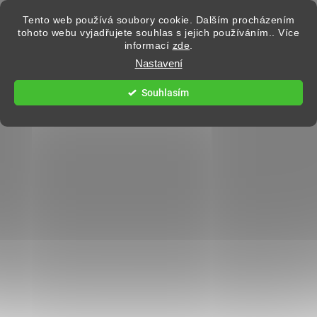
Přejít na obsah
Tento web používá soubory cookie. Dalším procházením
tohoto webu vyjadřujete souhlas s jejich používáním.. Více
informací
zde
.
Hledat
Nastavení
Souhlasím
DÁMSKÉ OBLEČENÍ
3 hodnocení
Podrobnosti hodnocení
BEZPLATNÉ VRÁCENÍ
DO 14 DNÍ