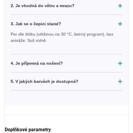
➕
2. Je vhodná do větru a mrazu?
➕
3. Jak se o čepici starat?
Per dle štítku (většinou na 30 °C, šetrný program), bez
aviváže. Suš volně.
➕
4. Je příjemná na nošení?
➕
5. V jakých barvách je dostupná?
Doplňkové parametry