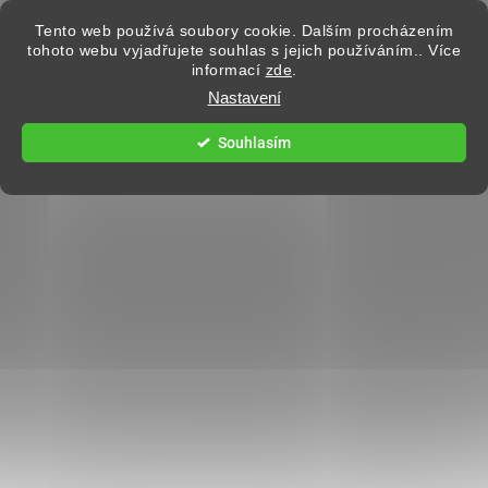
Přejít na obsah
Tento web používá soubory cookie. Dalším procházením
tohoto webu vyjadřujete souhlas s jejich používáním.. Více
informací
zde
.
Hledat
Nastavení
Souhlasím
DÁMSKÉ BUNDY
6 hodnocení
Podrobnosti hodnocení