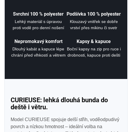
Svrchní 100 % polyester
Podšívka 100 % polyester
Lehký materiál s úpravou
Klouzavý vnitřek se dobře
proti vodě pro denní nošení
vrství přes mikinu či svetr
Nepromokavý komfort
Kapsy & kapuce
Dlouhý kabát a kapuce lépe
Boční kapsy na zip pro ruce i
chrání před vlhkostí a větrem
drobnosti, kapuce proti dešti
CURIEUSE: lehká dlouhá bunda do
deště i větru.
Model CURIEUSE spojuje delší střih, voděodpudivý
povrch a nízkou hmotnost – ideální volba na