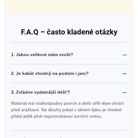
F.A.Q – často kladené otázky
➖
1. Jakou velikost mám zvolit?
➖
2. Je kabát vhodný na podzim i jaro?
➖
3. Zvládne vydatnější déšť?
Materiál má voděodpudivý povrch a delší střih lépe chrání
před srážkami. Na dlouhý pobyt v silném lijáku je vhodné
přidat ještě plně nepromokavou svrchní vrstvu.