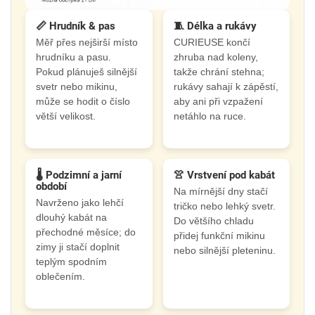
📏 Hrudník & pas
🧵 Délka a rukávy
Měř přes nejširší místo
CURIEUSE končí
hrudníku a pasu.
zhruba nad koleny,
Pokud plánuješ silnější
takže chrání stehna;
svetr nebo mikinu,
rukávy sahají k zápěstí,
může se hodit o číslo
aby ani při vzpažení
větší velikost.
netáhlo na ruce.
🌡️ Podzimní a jarní
👚 Vrstvení pod kabát
období
Na mírnější dny stačí
Navrženo jako lehčí
tričko nebo lehký svetr.
dlouhý kabát na
Do většího chladu
přechodné měsíce; do
přidej funkční mikinu
zimy ji stačí doplnit
nebo silnější pleteninu.
teplým spodním
oblečením.