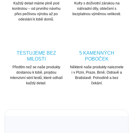
Každý detail máme plně pod
Kufry s doživotní zárukou na
kontrolou – od prvního návrhu
náhradní díly, oblečení s
přes pečlivou výrobu až po
bezplatnou výměnou velikosti.
odeslání k tobě domů.
TESTUJEME BEZ
5 KAMENNÝCH
MILOSTI
POBOČEK
Předtím než se naše produkty
Některé naše produkty naleznete
dostanou k tobě, projdou
i v Plzni, Praze, Brně, Ostravě a
intenzivní sérií testů, které odhalí
Bratislavě. Pohodlně a bez
každý detail.
čekání.