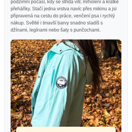
podzimní počasí, kdy se střídá vítr, mrholení a krátké
přeháňky. Stačí jedna vrstva navíc přes mikinu a jsi
připravená na cestu do práce, venčení psa i rychlý
nákup. Světlé i tmavší barvy snadno sladíš s
džínami, legínami nebo šaty s punčochami.