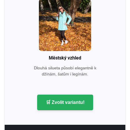
Městský vzhled
Dlouhá silueta působí elegantně k
džínám, šatům i legínám.
🛒 Zvolit variantu!