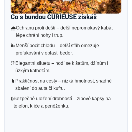
Co s bundou CURIEUSE získáš
🌧️
Ochranu proti dešti – delší nepromokavý kabát
lépe chrání nohy i trup.
🌬️
Menší pocit chladu – delší střih omezuje
profukování v oblasti beder.
👗
Elegantní siluetu – hodí se k šatům, džínům i
úzkým kalhotám.
🧳
Praktičnost na cesty – nízká hmotnost, snadné
sbalení do auta či kufru.
🔒
Bezpečné uložení drobností – zipové kapsy na
telefon, klíče a peněženku.