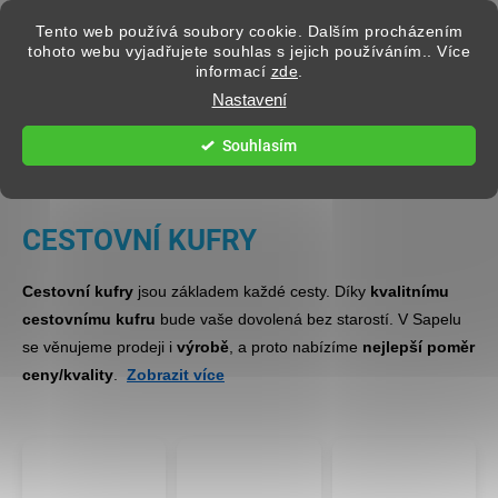
Přejít na obsah
Tento web používá soubory cookie. Dalším procházením
tohoto webu vyjadřujete souhlas s jejich používáním.. Více
informací
zde
.
Hledat
Nastavení
Souhlasím
Domů
CESTOVNÍ KUFRY
Cestovní kufry
jsou základem každé cesty. Díky
kvalitnímu
cestovnímu kufru
bude vaše dovolená bez starostí. V Sapelu
se věnujeme prodeji i
výrobě
, a proto nabízíme
nejlepší poměr
ceny/kvality
.
Zobrazit více
Najdete u nás
kvalitní kufry na kolečkách
,
skořepinové
i
textilní kufry
všech velikostí – od
příručních kabinových
kufrů do letadla
, přes
střední kufry
na týdenní cesty až po