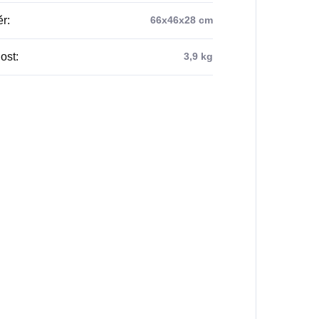
ěr
:
66x46x28 cm
ost
:
3,9 kg