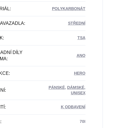
RIÁL
:
POLYKARBONÁT
ZAVAZADLA
:
STŘEDNÍ
K
:
TSA
ADNÍ DÍLY
ANO
MA
:
KCE
:
HERO
PÁNSKÉ
,
DÁMSKÉ
,
NÍ
:
UNISEX
TÍ
:
K ODBAVENÍ
m
:
70l