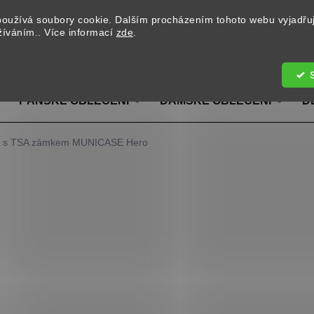
oužívá soubory cookie. Dalším procházením tohoto webu vyjadřu
užíváním.. Více informací
zde
.
Hledat
PÁNSKÉ OBLEČENÍ
DÁMSKÉ OBLEČENÍ
D
ufr s TSA zámkem MUNICASE Hero
2 190 Kč
/ ks
Měrná cena:
BARVA
MOŽNOSTI DORUČENÍ