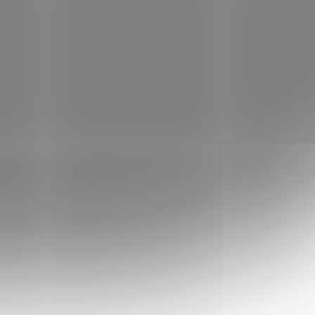
Přidat do košíku
 všechny objednávky nad 2499 Kč
ÉHO DNE
při objednávkách do 10:00 (pokud je
záruka vrácení peněz
udete spokojeni s produktem, jednoduše
A vraťte na naše náklady a my vám
eníze.
lný proti nárazům díky polykarbonátu. Elegantní design
atří do třídy COMFORT, která je zlatou střední cestou -