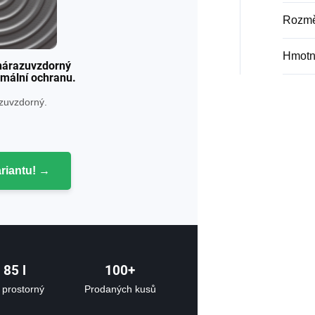
Rozm
Hmotn
 nárazuvzdorný
imální ochranu.
zuvzdorný.
ariantu! →
 85
l
100+
 prostorný
Prodaných kusů