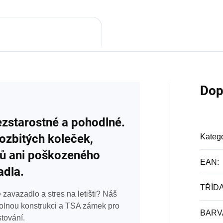
Dop
ezstarostné a pohodlné.
ozbitých koleček,
Katego
ů ani poškozeného
EAN
:
adla.
TŘÍD
zavazadlo a stres na letišti? Náš
odolnou konstrukci a TSA zámek pro
BARV
stování.