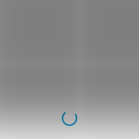
−
+
DOPRAVA ZDARMA
na
DORUČENÍ DO DRUH
zboží skladem)
14 denní 
Pokud neb
jej ZDARM
vrátíme p
Model Municase Hero je vysoce odo
usnadňuje identifikaci na letišti. P
perfektní kvalita za skvělou cenu.