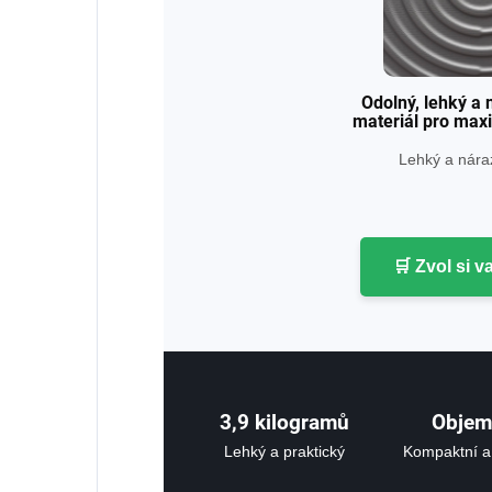
Odolný, lehký a
materiál pro max
Lehký a nára
🛒 Zvol si v
3,9 kilogramů
Objem
Lehký a praktický
Kompaktní a