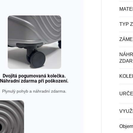
MATE
TYP 
ZÁME
NÁHR
ZDAR
Dvojitá pogumovaná kolečka.
KOLE
Náhradní zdarma při poškození.
Plynulý pohyb a náhradní zdarma.
URČE
VYUŽI
Obje