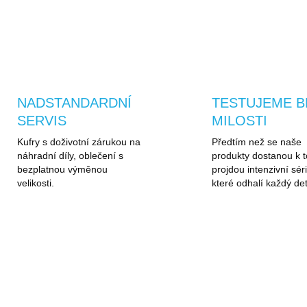
ZEPTAT SE
HLÍDAT
NADSTANDARDNÍ
TESTUJEME B
SERVIS
MILOSTI
Kufry s doživotní zárukou na
Předtím než se naše
náhradní díly, oblečení s
produkty dostanou k t
bezplatnou výměnou
projdou intenzivní séri
velikosti.
které odhalí každý det