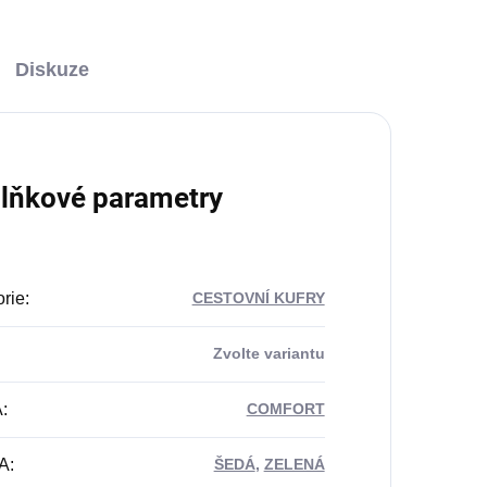
Diskuze
lňkové parametry
rie
:
CESTOVNÍ KUFRY
Zvolte variantu
A
:
COMFORT
A
:
ŠEDÁ
,
ZELENÁ