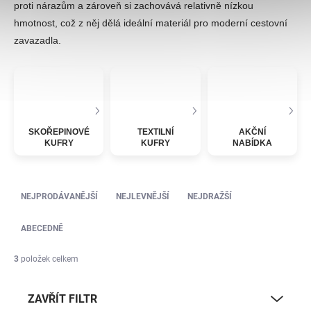
proti nárazům a zároveň si zachovává relativně nízkou
hmotnost, což z něj dělá ideální materiál pro moderní cestovní
zavazadla.
SKOŘEPINOVÉ
TEXTILNÍ
AKČNÍ
KUFRY
KUFRY
NABÍDKA
Řazení produktů
NEJPRODÁVANĚJŠÍ
NEJLEVNĚJŠÍ
NEJDRAŽŠÍ
ABECEDNĚ
3
položek celkem
ZAVŘÍT FILTR