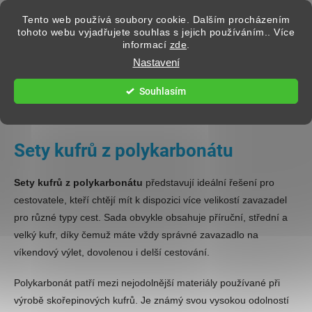
Přejít na obsah
Tento web používá soubory cookie. Dalším procházením
tohoto webu vyjadřujete souhlas s jejich používáním.. Více
informací
zde
.
Hledat
Nastavení
Souhlasím
CESTOVNÍ KUFRY
Sety kufrů z polykarbonátu
Sety kufrů z polykarbonátu
představují ideální řešení pro
cestovatele, kteří chtějí mít k dispozici více velikostí zavazadel
pro různé typy cest. Sada obvykle obsahuje příruční, střední a
velký kufr, díky čemuž máte vždy správné zavazadlo na
víkendový výlet, dovolenou i delší cestování.
Polykarbonát patří mezi nejodolnější materiály používané při
výrobě skořepinových kufrů. Je známý svou vysokou odolností