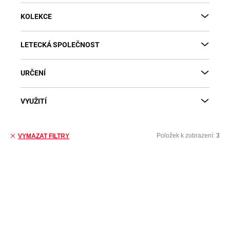
KOLEKCE
LETECKÁ SPOLEČNOST
URČENÍ
VYUŽITÍ
Položek k zobrazení:
3
VYMAZAT FILTRY
Výpis produktů
DOPRAVA ZDARMA