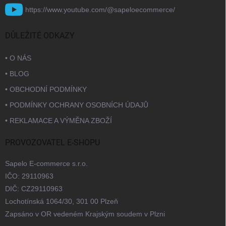
https://www.youtube.com/@sapeloecommerce/
DŮLEŽITÉ ODKAZY
• O NÁS
• BLOG
• OBCHODNÍ PODMÍNKY
• PODMÍNKY OCHRANY OSOBNÍCH ÚDAJŮ
• REKLAMACE A VÝMĚNA ZBOŽÍ
PROVOZOVATEL E-SHOPU
Sapelo E-commerce s.r.o.
IČO: 29110963
DIČ: CZ29110963
Lochotínská 1064/30, 301 00 Plzeň
Zapsáno v OR vedeném Krajským soudem v Plzni