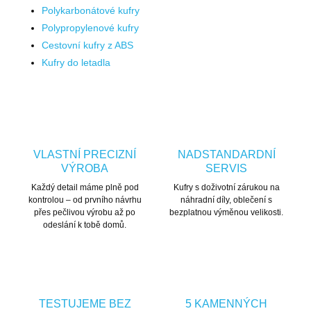
Polykarbonátové kufry
Polypropylenové kufry
Cestovní kufry z ABS
Kufry do letadla
VLASTNÍ PRECIZNÍ
NADSTANDARDNÍ
VÝROBA
SERVIS
Každý detail máme plně pod
Kufry s doživotní zárukou na
kontrolou – od prvního návrhu
náhradní díly, oblečení s
přes pečlivou výrobu až po
bezplatnou výměnou velikosti.
odeslání k tobě domů.
TESTUJEME BEZ
5 KAMENNÝCH