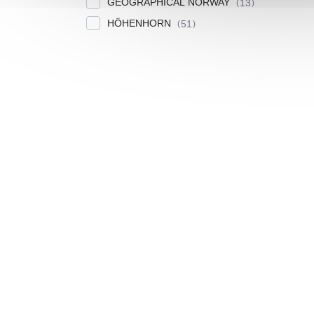
GEOGRAPHICAL NORWAY
13
HÖHENHORN
51
Výpis produktů