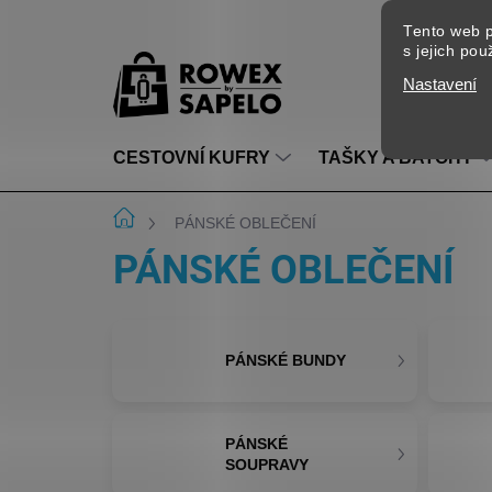
Přejít na obsah
Tento web p
s jejich po
Nastavení
CESTOVNÍ KUFRY
TAŠKY A BATOHY
Domů
PÁNSKÉ OBLEČENÍ
PÁNSKÉ OBLEČENÍ
PÁNSKÉ BUNDY
PÁNSKÉ
SOUPRAVY