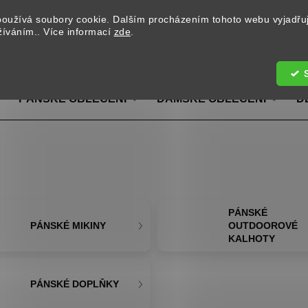
oužívá soubory cookie. Dalším procházením tohoto webu vyjadřu
užíváním.. Více informací
zde
.
Hledat
PÁNSKÉ OBLEČENÍ
DÁMSKÉ OBLEČENÍ
D
PÁNSKÉ
PÁNSKÉ MIKINY
OUTDOOROVÉ
KALHOTY
PÁNSKÉ DOPLŇKY