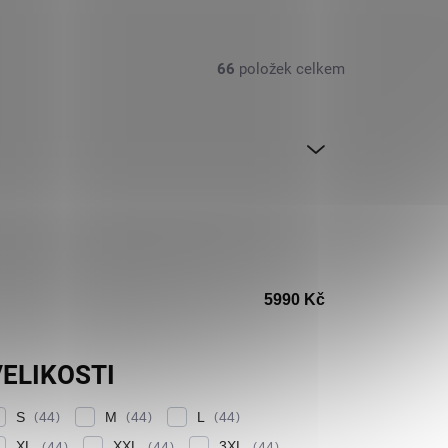
66
položek celkem
5990
Kč
ELIKOSTI
S
M
L
44
44
44
XL
XXL
3XL
44
44
44