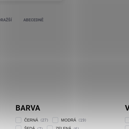
RAŽŠÍ
ABECEDNĚ
BARVA
V
ČERNÁ
MODRÁ
27
19
ŠEDÁ
ZELENÁ
7
6