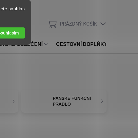
jete souhlas
PRÁZDNÝ KOŠÍK
NÁKUPNÍ KOŠÍK
Souhlasím
ĚTSKÉ OBLEČENÍ
CESTOVNÍ DOPLŇKY
VOUC
PÁNSKÉ FUNKČNÍ
PRÁDLO