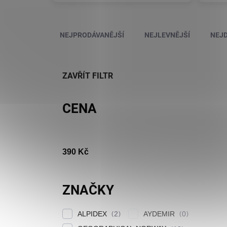
Řazení produktů
NEJPRODÁVANĚJŠÍ
NEJLEVNĚJŠÍ
NEJD
ZAVŘÍT FILTR
CENA
390
Kč
ZNAČKY
ALPIDEX
AYDEMIR
2
0