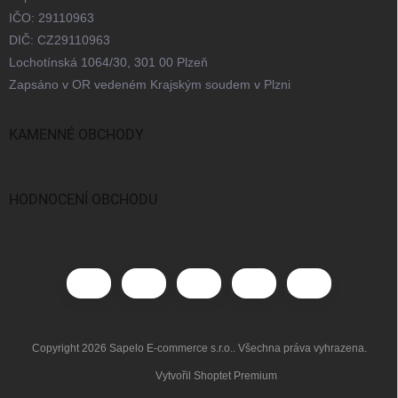
IČO: 29110963
DIČ: CZ29110963
Lochotínská 1064/30, 301 00 Plzeň
Zapsáno v OR vedeném Krajským soudem v Plzni
KAMENNÉ OBCHODY
Praha
Brno
Ostrava
Bratislava
HODNOCENÍ OBCHODU
Copyright 2026
Sapelo E-commerce s.r.o.
. Všechna práva vyhrazena.
Vytvořil Shoptet Premium