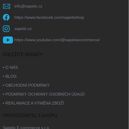
info
@
sapelo.cz
https://www.facebook.com/sapeloshop
sapelo.cz
https://www.youtube.com/@sapeloecommerce/
DŮLEŽITÉ ODKAZY
• O NÁS
• BLOG
• OBCHODNÍ PODMÍNKY
• PODMÍNKY OCHRANY OSOBNÍCH ÚDAJŮ
• REKLAMACE A VÝMĚNA ZBOŽÍ
PROVOZOVATEL E-SHOPU
Sapelo E-commerce s.r.o.