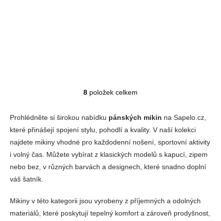
Detail
1 190 Kč
8
položek celkem
Ovládací prvky výpisu
Prohlédněte si širokou nabídku
pánských mikin
na Sapelo.cz,
které přinášejí spojení stylu, pohodlí a kvality. V naší kolekci
najdete mikiny vhodné pro každodenní nošení, sportovní aktivity
i volný čas. Můžete vybírat z klasických modelů s kapucí, zipem
nebo bez, v různých barvách a designech, které snadno doplní
váš šatník.
Mikiny v této kategorii jsou vyrobeny z příjemných a odolných
materiálů, které poskytují tepelný komfort a zároveň prodyšnost,