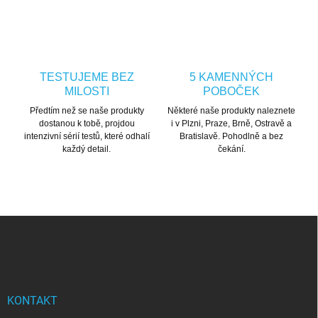
TESTUJEME BEZ
5 KAMENNÝCH
MILOSTI
POBOČEK
Předtím než se naše produkty
Některé naše produkty naleznete
dostanou k tobě, projdou
i v Plzni, Praze, Brně, Ostravě a
intenzivní sérií testů, které odhalí
Bratislavě. Pohodlně a bez
každý detail.
čekání.
Zápatí
KONTAKT