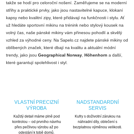
takže se hodí pro celoroční nošení. Zaměřujeme se na moderní
střihy a praktické prvky, jako jsou nastavitelné kapuce, klokaní
kapsy nebo kvalitní zipy, které přidávají na funkčnosti i stylu. Ať
už hledáte sportovní mikinu na trénink nebo stylový kousek na
volný čas, naše pánské mikiny vám přinesou pohodlí a skvělý
vzhled za výhodné ceny. Na Sapelo.cz najdete pánské mikiny od
oblíbených značek, které dbají na kvalitu a aktuální módní
trendy, jako jsou
Geographical Norway
,
Höhenhorn
a další,
které garantují spolehlivost i styl.
VLASTNÍ PRECIZNÍ
NADSTANDARDNÍ
VÝROBA
SERVIS
Každý detail máme plně pod
Kufry s doživotní zárukou na
kontrolou – od prvního návrhu
náhradní díly, oblečení s
přes pečlivou výrobu až po
bezplatnou výměnou velikosti.
odeslání k tobě domů.