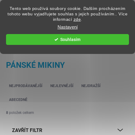
Přejít na obsah
Tento web používá soubory cookie. Dalším procházením
tohoto webu vyjadřujete souhlas s jejich používáním.. Více
informací
zde
.
Hledat
Nastavení
Souhlasím
PÁNSKÉ OBLEČENÍ
PÁNSKÉ MIKINY
Řazení produktů
NEJPRODÁVANĚJŠÍ
NEJLEVNĚJŠÍ
NEJDRAŽŠÍ
ABECEDNĚ
8
položek celkem
ZAVŘÍT FILTR