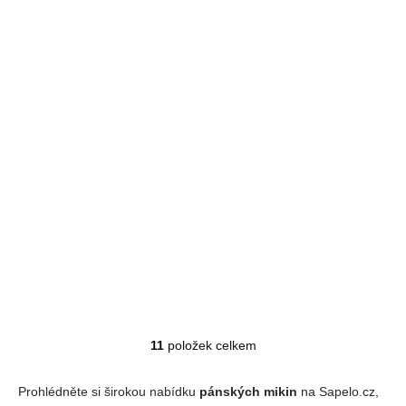
Pánská teddyfleece mikina HOHENHORN Barg
SKLADEM
Detail
1 190 Kč
11
položek celkem
Ovládací prvky výpisu
Prohlédněte si širokou nabídku
pánských mikin
na Sapelo.cz,