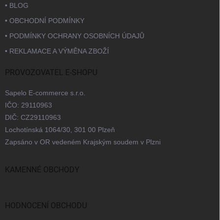
• BLOG
• OBCHODNÍ PODMÍNKY
• PODMÍNKY OCHRANY OSOBNÍCH ÚDAJŮ
• REKLAMACE A VÝMĚNA ZBOŽÍ
PROVOZOVATEL E-SHOPU
Sapelo E-commerce s.r.o.
IČO: 29110963
DIČ: CZ29110963
Lochotínská 1064/30, 301 00 Plzeň
Zapsáno v OR vedeném Krajským soudem v Plzni
KAMENNÉ OBCHODY
Praha
Brno
Ostrava
Bratislava
HODNOCENÍ OBCHODU