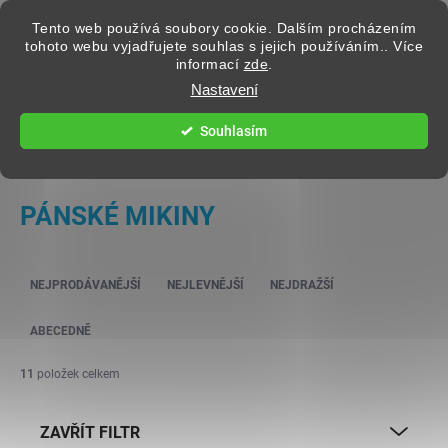
Přejít na obsah
Tento web používá soubory cookie. Dalším procházením
tohoto webu vyjadřujete souhlas s jejich používáním.. Více
informací
zde
.
Hledat
Nastavení
Souhlasím
PÁNSKÉ OBLEČENÍ
PÁNSKÉ MIKINY
Řazení produktů
NEJPRODÁVANĚJŠÍ
NEJLEVNĚJŠÍ
NEJDRAŽŠÍ
ABECEDNĚ
11
položek celkem
ZAVŘÍT FILTR