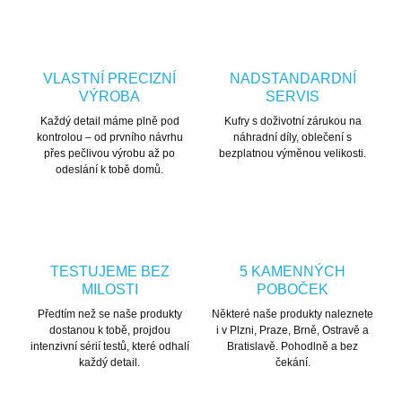
VLASTNÍ PRECIZNÍ
NADSTANDARDNÍ
VÝROBA
SERVIS
Každý detail máme plně pod
Kufry s doživotní zárukou na
kontrolou – od prvního návrhu
náhradní díly, oblečení s
přes pečlivou výrobu až po
bezplatnou výměnou velikosti.
odeslání k tobě domů.
TESTUJEME BEZ
5 KAMENNÝCH
MILOSTI
POBOČEK
Předtím než se naše produkty
Některé naše produkty naleznete
dostanou k tobě, projdou
i v Plzni, Praze, Brně, Ostravě a
intenzivní sérií testů, které odhalí
Bratislavě. Pohodlně a bez
každý detail.
čekání.