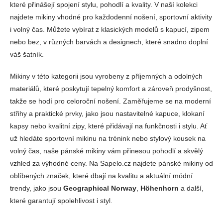
které přinášejí spojení stylu, pohodlí a kvality. V naší kolekci
najdete mikiny vhodné pro každodenní nošení, sportovní aktivity
i volný čas. Můžete vybírat z klasických modelů s kapucí, zipem
nebo bez, v různých barvách a designech, které snadno doplní
váš šatník.
Mikiny v této kategorii jsou vyrobeny z příjemných a odolných
materiálů, které poskytují tepelný komfort a zároveň prodyšnost,
takže se hodí pro celoroční nošení. Zaměřujeme se na moderní
střihy a praktické prvky, jako jsou nastavitelné kapuce, klokaní
kapsy nebo kvalitní zipy, které přidávají na funkčnosti i stylu. Ať
už hledáte sportovní mikinu na trénink nebo stylový kousek na
volný čas, naše pánské mikiny vám přinesou pohodlí a skvělý
vzhled za výhodné ceny. Na Sapelo.cz najdete pánské mikiny od
oblíbených značek, které dbají na kvalitu a aktuální módní
trendy, jako jsou
Geographical Norway
,
Höhenhorn
a další,
které garantují spolehlivost i styl.