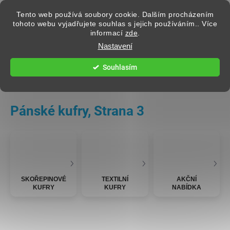
Přejít na obsah
Tento web používá soubory cookie. Dalším procházením
tohoto webu vyjadřujete souhlas s jejich používáním.. Více
informací
zde
.
Hledat
Nastavení
Souhlasím
CESTOVNÍ KUFRY
Pánské kufry
, Strana 3
SKOŘEPINOVÉ
TEXTILNÍ
AKČNÍ
KUFRY
KUFRY
NABÍDKA