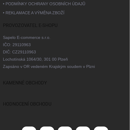
• PODMÍNKY OCHRANY OSOBNÍCH ÚDAJŮ
• REKLAMACE A VÝMĚNA ZBOŽÍ
PROVOZOVATEL E-SHOPU
Sapelo E-commerce s.r.o.
IČO: 29110963
DIČ: CZ29110963
Lochotínská 1064/30, 301 00 Plzeň
Zapsáno v OR vedeném Krajským soudem v Plzni
KAMENNÉ OBCHODY
Praha
Brno
Ostrava
Bratislava
HODNOCENÍ OBCHODU