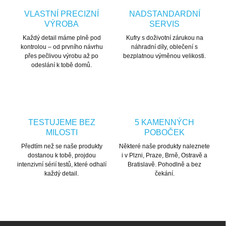
VLASTNÍ PRECIZNÍ
NADSTANDARDNÍ
VÝROBA
SERVIS
Každý detail máme plně pod
Kufry s doživotní zárukou na
kontrolou – od prvního návrhu
náhradní díly, oblečení s
přes pečlivou výrobu až po
bezplatnou výměnou velikosti.
odeslání k tobě domů.
TESTUJEME BEZ
5 KAMENNÝCH
MILOSTI
POBOČEK
Předtím než se naše produkty
Některé naše produkty naleznete
dostanou k tobě, projdou
i v Plzni, Praze, Brně, Ostravě a
intenzivní sérií testů, které odhalí
Bratislavě. Pohodlně a bez
každý detail.
čekání.
Zápatí