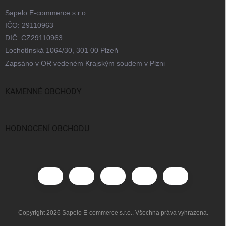
Sapelo E-commerce s.r.o.
IČO: 29110963
DIČ: CZ29110963
Lochotínská 1064/30, 301 00 Plzeň
Zapsáno v OR vedeném Krajským soudem v Plzni
KAMENNÉ OBCHODY
Praha
Brno
Ostrava
Bratislava
HODNOCENÍ OBCHODU
Copyright 2026
Sapelo E-commerce s.r.o.
. Všechna práva vyhrazena.