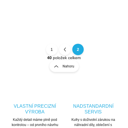
Detail
3 290 Kč
1
2
Stránkování
40
položek celkem
Ovládací prvky výpisu
Nahoru
VLASTNÍ PRECIZNÍ
NADSTANDARDNÍ
VÝROBA
SERVIS
Každý detail máme plně pod
Kufry s doživotní zárukou na
kontrolou – od prvního návrhu
náhradní díly, oblečení s