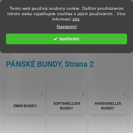
Přejít na obsah
Tento web používá soubory cookie. Dalším procházením
tohoto webu vyjadřujete souhlas s jejich používáním.. Více
informací
zde
.
Hledat
Nastavení
Souhlasím
PÁNSKÉ OBLEČENÍ
PÁNSKÉ BUNDY
, Strana 2
SOFTSHELLOVÉ
HARDSHELLOVÉ
ZIMNÍ BUNDY
BUNDY
BUNDY