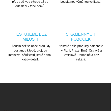
přes pečlivou výrobu až po
bezplatnou výměnou velikosti.
odeslání k tobě domů.
TESTUJEME BEZ
5 KAMENNÝCH
MILOSTI
POBOČEK
Předtím než se naše produkty
Některé naše produkty naleznete
dostanou k tobě, projdou
i v Plzni, Praze, Brně, Ostravě a
intenzivní sérií testů, které odhalí
Bratislavě. Pohodlně a bez
každý detail.
čekání.
Zápatí