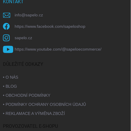
KONTAKT
info
@
sapelo.cz
https://www.facebook.com/sapeloshop
sapelo.cz
https://www.youtube.com/@sapeloecommerce/
DŮLEŽITÉ ODKAZY
• O NÁS
• BLOG
• OBCHODNÍ PODMÍNKY
• PODMÍNKY OCHRANY OSOBNÍCH ÚDAJŮ
• REKLAMACE A VÝMĚNA ZBOŽÍ
PROVOZOVATEL E-SHOPU