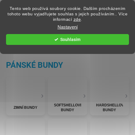
Přejít na obsah
Tento web používá soubory cookie. Dalším procházením
tohoto webu vyjadřujete souhlas s jejich používáním.. Více
informací
zde
.
Hledat
Nastavení
Souhlasím
PÁNSKÉ OBLEČENÍ
PÁNSKÉ BUNDY
SOFTSHELLOVÉ
HARDSHELLOVÉ
ZIMNÍ BUNDY
BUNDY
BUNDY