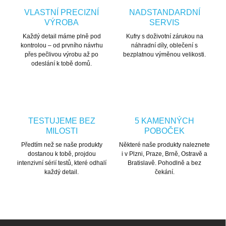
VLASTNÍ PRECIZNÍ
NADSTANDARDNÍ
VÝROBA
SERVIS
Každý detail máme plně pod
Kufry s doživotní zárukou na
kontrolou – od prvního návrhu
náhradní díly, oblečení s
přes pečlivou výrobu až po
bezplatnou výměnou velikosti.
odeslání k tobě domů.
TESTUJEME BEZ
5 KAMENNÝCH
MILOSTI
POBOČEK
Předtím než se naše produkty
Některé naše produkty naleznete
dostanou k tobě, projdou
i v Plzni, Praze, Brně, Ostravě a
intenzivní sérií testů, které odhalí
Bratislavě. Pohodlně a bez
každý detail.
čekání.
Zápatí