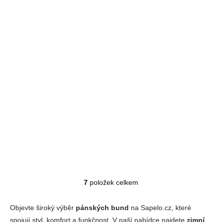
Stylová pánská softshellovo fleecová bunda
HOHENHORN Naurun
SKLADEM
Detail
1 490 Kč
7
položek celkem
Ovládací prvky výpisu
Objevte široký výběr
pánských bund
na Sapelo.cz, které
spojují styl, komfort a funkčnost. V naší nabídce najdete
zimní