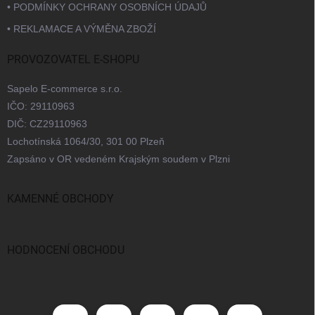
• PODMÍNKY OCHRANY OSOBNÍCH ÚDAJŮ
• REKLAMACE A VÝMĚNA ZBOŽÍ
PROVOZOVATEL E-SHOPU
Sapelo E-commerce s.r.o.
IČO: 29110963
DIČ: CZ29110963
Lochotínská 1064/30, 301 00 Plzeň
Zapsáno v OR vedeném Krajským soudem v Plzni
KAMENNÉ OBCHODY
Praha
Brno
Ostrava
Bratislava
HODNOCENÍ OBCHODU