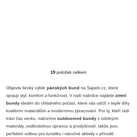
kapucí HOHENHORN Balmhorn
SKLADEM
Detail
1 990 Kč
19
položek celkem
Ovládací prvky výpisu
Objevte široký výběr
pánských bund
na Sapelo.cz, které
spojují styl, komfort a funkčnost. V naší nabídce najdete
zimní
bundy
ideální do chladného počasí, které vás udrží v teple díky
kvalitním materiálům a modernímu zpracování. Pro ty, kteří rádi
tráví čas venku, nabízíme
outdoorové bundy
s odolnými
materiály, voděodolnou úpravou a prodyšností, takže jsou
perfektní volbou pro turistiku i náročné aktivity v přírodě.