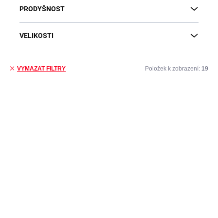
PRODYŠNOST
VELIKOSTI
Položek k zobrazení:
19
VYMAZAT FILTRY
Výpis produktů
DOPRAVA ZDARMA