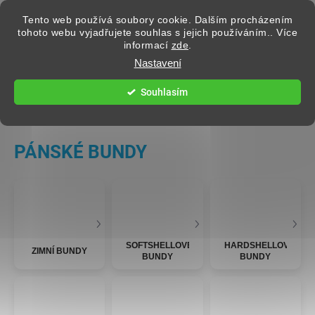
Přejít na obsah
Tento web používá soubory cookie. Dalším procházením
tohoto webu vyjadřujete souhlas s jejich používáním.. Více
informací
zde
.
Hledat
Nastavení
Souhlasím
PÁNSKÉ OBLEČENÍ
PÁNSKÉ BUNDY
SOFTSHELLOVÉ
HARDSHELLOVÉ
ZIMNÍ BUNDY
BUNDY
BUNDY