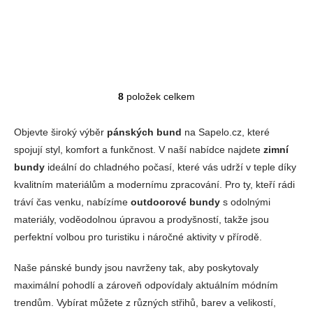
3 790 Kč
8
položek celkem
Ovládací prvky výpisu
Objevte široký výběr
pánských bund
na Sapelo.cz, které
spojují styl, komfort a funkčnost. V naší nabídce najdete
zimní
bundy
ideální do chladného počasí, které vás udrží v teple díky
kvalitním materiálům a modernímu zpracování. Pro ty, kteří rádi
tráví čas venku, nabízíme
outdoorové bundy
s odolnými
materiály, voděodolnou úpravou a prodyšností, takže jsou
perfektní volbou pro turistiku i náročné aktivity v přírodě.
Naše pánské bundy jsou navrženy tak, aby poskytovaly
maximální pohodlí a zároveň odpovídaly aktuálním módním
trendům. Vybírat můžete z různých střihů, barev a velikostí,