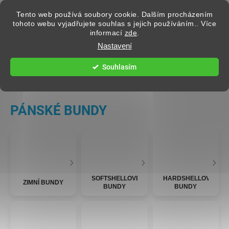
Přejít na obsah
Tento web používá soubory cookie. Dalším procházením
tohoto webu vyjadřujete souhlas s jejich používáním.. Více
informací
zde
.
Hledat
Nastavení
Souhlasím
PÁNSKÉ OBLEČENÍ
PÁNSKÉ BUNDY
SOFTSHELLOVÉ
HARDSHELLOVÉ
ZIMNÍ BUNDY
BUNDY
BUNDY