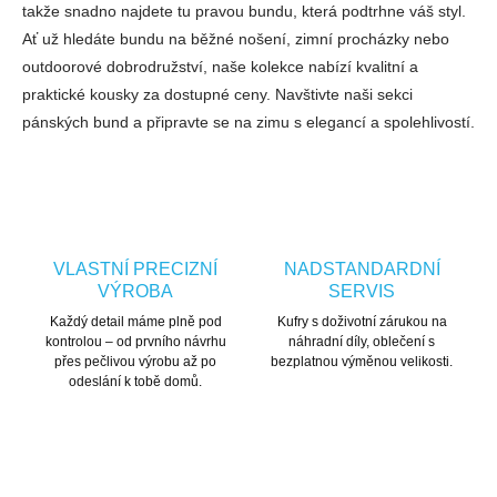
takže snadno najdete tu pravou bundu, která podtrhne váš styl.
Ať už hledáte bundu na běžné nošení, zimní procházky nebo
outdoorové dobrodružství, naše kolekce nabízí kvalitní a
praktické kousky za dostupné ceny. Navštivte naši sekci
pánských bund a připravte se na zimu s elegancí a spolehlivostí.
VLASTNÍ PRECIZNÍ
NADSTANDARDNÍ
VÝROBA
SERVIS
Každý detail máme plně pod
Kufry s doživotní zárukou na
kontrolou – od prvního návrhu
náhradní díly, oblečení s
přes pečlivou výrobu až po
bezplatnou výměnou velikosti.
odeslání k tobě domů.