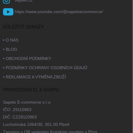
sapelo.cz
https://www.youtube.com/@sapeloecommerce/
DŮLEŽITÉ ODKAZY
• O NÁS
• BLOG
• OBCHODNÍ PODMÍNKY
• PODMÍNKY OCHRANY OSOBNÍCH ÚDAJŮ
• REKLAMACE A VÝMĚNA ZBOŽÍ
PROVOZOVATEL E-SHOPU
Sapelo E-commerce s.r.o.
IČO: 29110963
DIČ: CZ29110963
Lochotínská 1064/30, 301 00 Plzeň
Zapsáno v OR vedeném Krajským soudem v Plzni