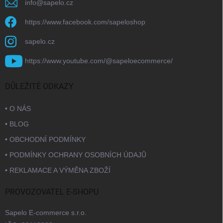
info
@
sapelo.cz
https://www.facebook.com/sapeloshop
sapelo.cz
https://www.youtube.com/@sapeloecommerce/
DŮLEŽITÉ ODKAZY
• O NÁS
• BLOG
• OBCHODNÍ PODMÍNKY
• PODMÍNKY OCHRANY OSOBNÍCH ÚDAJŮ
• REKLAMACE A VÝMĚNA ZBOŽÍ
PROVOZOVATEL E-SHOPU
Sapelo E-commerce s.r.o.