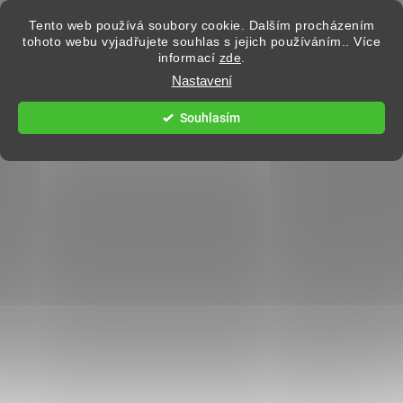
Přejít na obsah
Tento web používá soubory cookie. Dalším procházením
tohoto webu vyjadřujete souhlas s jejich používáním.. Více
informací
zde
.
Hledat
Nastavení
Souhlasím
OCHRANNÉ TAŠKY NA NOTEBOOKY
2 hodnocení
Podrobnosti hodnocení