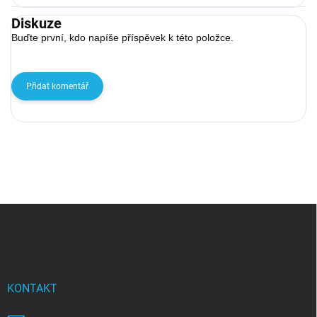
Diskuze
Buďte první, kdo napíše příspěvek k této položce.
Přidat komentář
Zápatí
KONTAKT