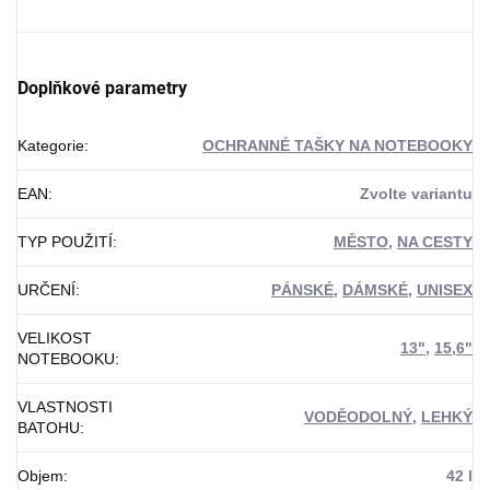
Doplňkové parametry
Kategorie
:
OCHRANNÉ TAŠKY NA NOTEBOOKY
EAN
:
Zvolte variantu
TYP POUŽITÍ
:
MĚSTO
,
NA CESTY
URČENÍ
:
PÁNSKÉ
,
DÁMSKÉ
,
UNISEX
VELIKOST
13"
,
15,6"
NOTEBOOKU
:
VLASTNOSTI
VODĚODOLNÝ
,
LEHKÝ
BATOHU
:
Objem
:
42 l