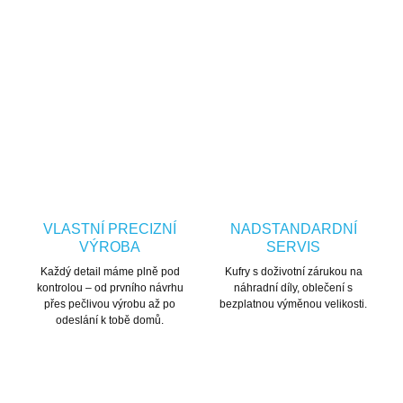
popruhu
ZEPTAT SE
HLÍDAT
VLASTNÍ PRECIZNÍ
NADSTANDARDNÍ
VÝROBA
SERVIS
Každý detail máme plně pod
Kufry s doživotní zárukou na
kontrolou – od prvního návrhu
náhradní díly, oblečení s
přes pečlivou výrobu až po
bezplatnou výměnou velikosti.
odeslání k tobě domů.