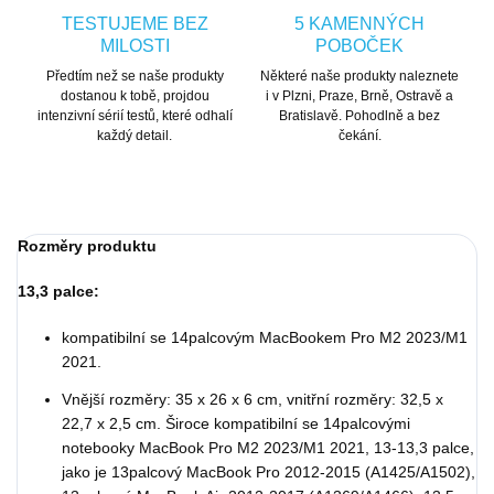
TESTUJEME BEZ
5 KAMENNÝCH
MILOSTI
POBOČEK
Předtím než se naše produkty
Některé naše produkty naleznete
dostanou k tobě, projdou
i v Plzni, Praze, Brně, Ostravě a
intenzivní sérií testů, které odhalí
Bratislavě. Pohodlně a bez
každý detail.
čekání.
Rozměry produktu
13,3 palce:
kompatibilní se
14palcovým MacBookem Pro M2 2023/M1
2021.
Vnější rozměry: 35 x 26 x 6 cm, vnitřní rozměry: 32,5 x
22,7 x 2,5 cm. Široce kompatibilní se 14palcovými
notebooky MacBook Pro M2 2023/M1 2021, 13-13,3 palce,
jako je 13palcový MacBook Pro 2012-2015 (A1425/A1502),