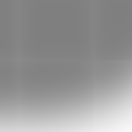
Přidat do košíku
 všechny objednávky nad 2499 Kč
ÉHO DNE
při objednávkách do 10:00 (pokud je
záruka vrácení peněz
udete spokojeni s produktem, jednoduše
A vraťte na naše náklady a my vám
eníze.
ečlivě balí každou objednávku. ❤️