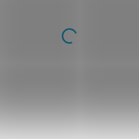
−
+
DOPRAVA ZDARMA
na
DORUČENÍ DO DRUH
zboží skladem)
14 denní 
Pokud neb
jej ZDARM
vrátíme p
Poděkuješ Martinovi, který p
ZEPTAT SE
HLÍDAT