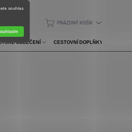
jete souhlas
PRÁZDNÝ KOŠÍK
NÁKUPNÍ KOŠÍK
Souhlasím
ĚTSKÉ OBLEČENÍ
CESTOVNÍ DOPLŇKY
VOUC
SKLADEM