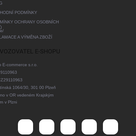
G
CHODNÍ PODMÍNKY
DMÍNKY OCHRANY OSOBNÍCH
Ů
e/
KLAMACE A VÝMĚNA ZBOŽÍ
VOZOVATEL E-SHOPU
o E-commerce s.r.o.
29110963
CZ29110963
tínská 1064/30, 301 00 Plzeň
no v OR vedeném Krajským
m v Plzni