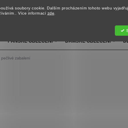
oužívá soubory cookie. Dalším procházením tohoto webu vyjadřu
užíváním.. Více informací
zde
.
Hledat
PÁNSKÉ OBLEČENÍ
DÁMSKÉ OBLEČENÍ
D
 pečlivé zabalení
í
39 Kč
/ ks
Měrná cena:
MOŽNOSTI DORUČENÍ