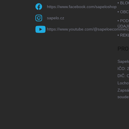
• BLO
https://www.facebook.com/sapeloshop
• OB
sapelo.cz
• PO
ÚDAJ
https://www.youtube.com/@sapeloecommerc
• RE
PRO
Sapel
IČO: 
DIČ: 
Locho
Zapsá
soude