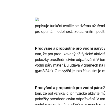
popisuje funkční textilie se dvěma až tř
pro optimální odolnost, izolaci vnitřní pod
Prodyšné a propustné pro vodní páry:
tom, že pot produkovaný při fyzické aktivit
pokožky prostřednictvím odpařování.
V to
vodní páry materiálu udává v gramech na 
(g/m2/24h).
Čím vyšší je toto číslo, tím je 
Prodyšné a propustné pro vodní páru:
Z
tom, že pot vznikající při fyzické aktivitě 
pokožky prostřednictvím odpařování.
V to
vodní páry materiálu udává v gramech na 