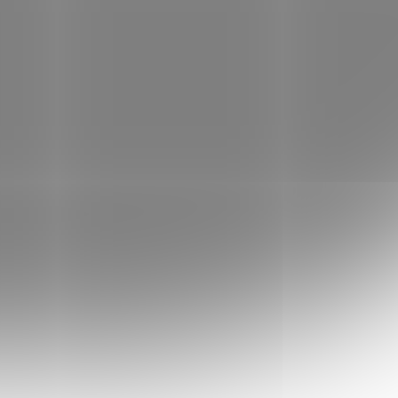
Přidat do košíku
 všechny objednávky nad 2499 Kč
ÉHO DNE
při objednávkách do 10:00 (pokud je
záruka vrácení peněz
udete spokojeni s produktem, jednoduše
A vraťte na naše náklady a my vám
eníze.