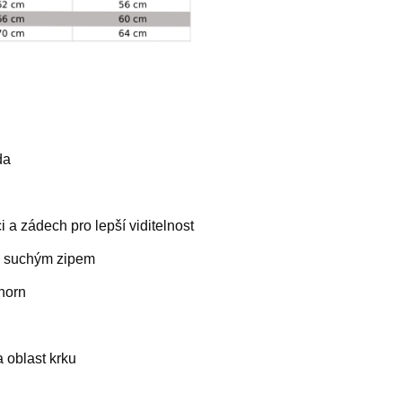
da
 a zádech pro lepší viditelnost
m suchým zipem
horn
 oblast krku