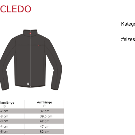
Katego
#sizes