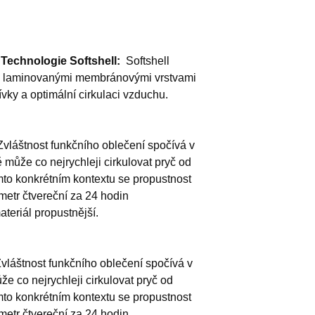
Technologie Softshell:
Softshell
emi laminovanými membránovými vrstvami
šívky a optimální cirkulaci vzduchu.
Zvláštnost funkčního oblečení spočívá v
ě může co nejrychleji cirkulovat pryč od
mto konkrétním kontextu se propustnost
metr čtvereční za 24 hodin
materiál propustnější.
vláštnost funkčního oblečení spočívá v
může co nejrychleji cirkulovat pryč od
mto konkrétním kontextu se propustnost
metr čtvereční za 24 hodin