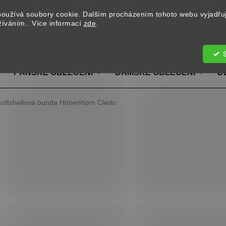
oužívá soubory cookie. Dalším procházením tohoto webu vyjadřu
užíváním.. Více informací
zde
.
Hledat
PÁNSKÉ OBLEČENÍ
DÁMSKÉ OBLEČENÍ
D
softshellová bunda Höhenhorn Cledo
od
690 Kč
/ ks
Měrná cena:
BARVA
VELIKOST