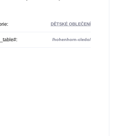
rie
:
DĚTSKÉ OBLEČENÍ
_table#
:
/hohenhorn-cledo/