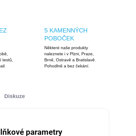
EZ
5 KAMENNÝCH
POBOČEK
Některé naše produkty
obě,
naleznete i v Plzni, Praze,
í testů,
Brně, Ostravě a Bratislavě.
ail.
Pohodlně a bez čekání.
Diskuze
lňkové parametry