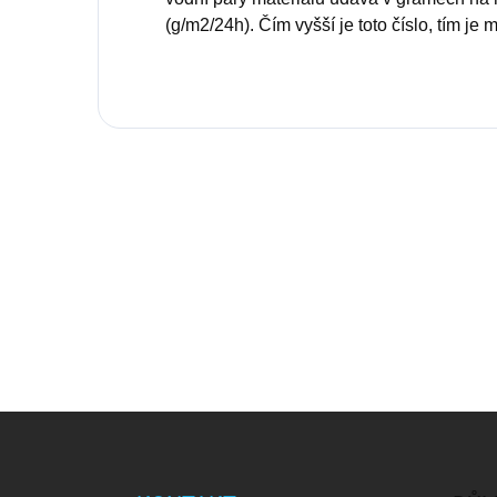
(g/m2/24h).
Čím vyšší je toto číslo, tím je 
Zápatí