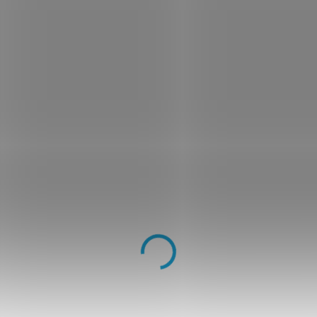
MOŽNOSTI DORUČENÍ
−
+
DOPRAVA ZDARMA
na
DORUČENÍ DO DRUH
zboží skladem)
14 denní 
Pokud neb
jej ZDARM
vrátíme p