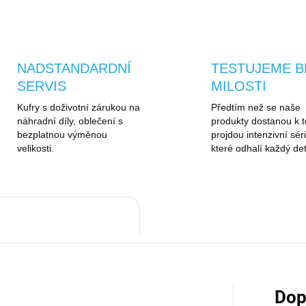
ZEPTAT SE
HLÍDAT
NADSTANDARDNÍ
TESTUJEME B
SERVIS
MILOSTI
Kufry s doživotní zárukou na
Předtím než se naše
náhradní díly, oblečení s
produkty dostanou k t
bezplatnou výměnou
projdou intenzivní séri
velikosti.
které odhalí každý det
Dop