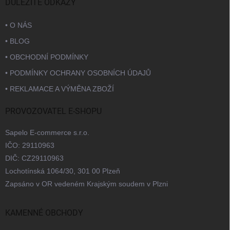
DŮLEŽITÉ ODKAZY
• O NÁS
• BLOG
• OBCHODNÍ PODMÍNKY
• PODMÍNKY OCHRANY OSOBNÍCH ÚDAJŮ
• REKLAMACE A VÝMĚNA ZBOŽÍ
PROVOZOVATEL E-SHOPU
Sapelo E-commerce s.r.o.
IČO: 29110963
DIČ: CZ29110963
Lochotínská 1064/30, 301 00 Plzeň
Zapsáno v OR vedeném Krajským soudem v Plzni
KAMENNÉ OBCHODY
Praha
Brno
Ostrava
Bratislava