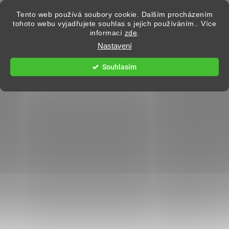
Přejít na obsah
Tento web používá soubory cookie. Dalším procházením
tohoto webu vyjadřujete souhlas s jejich používáním.. Více
informací
zde
.
Hledat
Nastavení
Souhlasím
DÁMSKÉ OBLEČENÍ
442 hodnocení
Podrobnosti hodnocení
BEZPLATNÁ VÝMĚNA
BEZPLATNÉ VRÁCENÍ
VELIKOSTI
DO 14 DNÍ