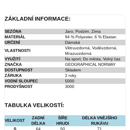
ZÁKLADNÍ INFORMACE:
SEZÓNA
Jaro, Podzim, Zima
MATERIÁL
94 % Polyester, 6 % Elastan
URČENÍ
Dámská
Větruvzdorná, Voděvzdorná,
VLASTNOSTI
Mrazuvzdorná
VYUŽITÍ
Na sport, Do města, Volný čas
ZNAČKA
GEOGRAPHICAL NORWAY
DOSTUPNOST
Skladem
ZÁRUKA
2 roky
VODNÍ SLOUPEC
5000
PRODYŠNOST
3000
TABULKA VELIKOSTÍ:
ZADNÍ
ŠÍŘE
DÉLKA VNĚJŠÍHO
VELIKOST
DÉLKA
HRUDI
RUKÁVU
S
64
50
71