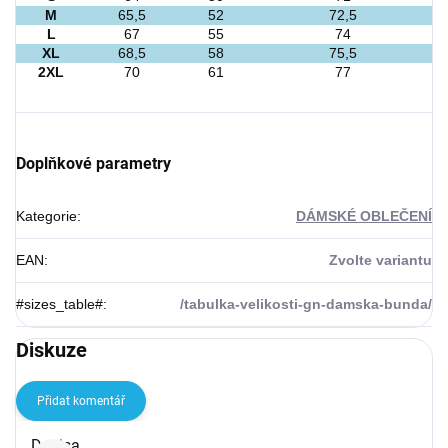
M
65,5
52
72,5
L
67
55
74
XL
68,5
58
75,5
2XL
70
61
77
Doplňkové parametry
Kategorie
:
DÁMSKÉ OBLEČENÍ
EAN
:
Zvolte variantu
#sizes_table#
:
/tabulka-velikosti-gn-damska-bunda/
Diskuze
Přidat komentář
Výpis diskuzí
Denisa