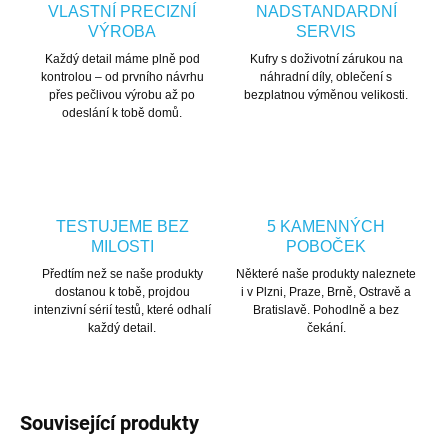
VLASTNÍ PRECIZNÍ
NADSTANDARDNÍ
VÝROBA
SERVIS
Každý detail máme plně pod
Kufry s doživotní zárukou na
kontrolou – od prvního návrhu
náhradní díly, oblečení s
přes pečlivou výrobu až po
bezplatnou výměnou velikosti.
odeslání k tobě domů.
TESTUJEME BEZ
5 KAMENNÝCH
MILOSTI
POBOČEK
Předtím než se naše produkty
Některé naše produkty naleznete
dostanou k tobě, projdou
i v Plzni, Praze, Brně, Ostravě a
intenzivní sérií testů, které odhalí
Bratislavě. Pohodlně a bez
každý detail.
čekání.
Související produkty