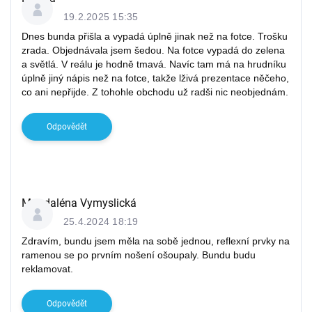
19.2.2025 15:35
Dnes bunda přišla a vypadá úplně jinak než na fotce. Trošku
zrada. Objednávala jsem šedou. Na fotce vypadá do zelena
a světlá. V reálu je hodně tmavá. Navíc tam má na hrudníku
úplně jiný nápis než na fotce, takže lživá prezentace něčeho,
co ani nepřijde. Z tohohle obchodu už radši nic neobjednám.
Odpovědět
Magdaléna Vymyslická
25.4.2024 18:19
Zdravím, bundu jsem měla na sobě jednou, reflexní prvky na
ramenou se po prvním nošení ošoupaly. Bundu budu
reklamovat.
Odpovědět