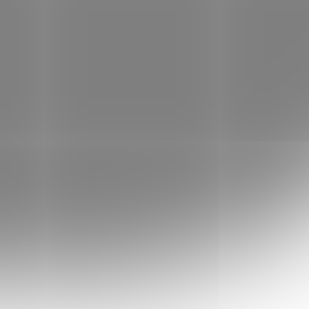
Přidat do košíku
 všechny objednávky nad 2499 Kč
ÉHO DNE
při objednávkách do 10:00 (pokud je
záruka vrácení peněz
udete spokojeni s produktem, jednoduše
A vraťte na naše náklady a my vám
eníze.
uje zvýšenou odolností proti poškození a
ateriálu. Jeho výrazný design Vám pomůže se
ti. Tento model patří jednoznačně k těm nejlepším