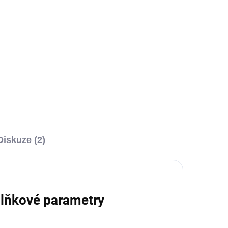
ROWEX
ADEM
SKLADEM
Detail
390 Kč
Diskuze (2)
lňkové parametry