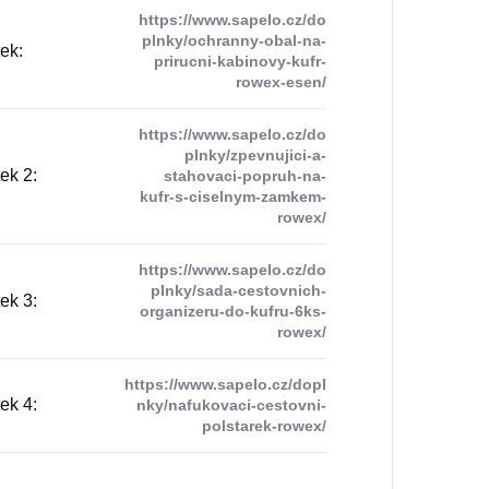
https://www.sapelo.cz/do
plnky/ochranny-obal-na-
tek
:
prirucni-kabinovy-kufr-
rowex-esen/
https://www.sapelo.cz/do
plnky/zpevnujici-a-
tek 2
:
stahovaci-popruh-na-
kufr-s-ciselnym-zamkem-
rowex/
https://www.sapelo.cz/do
plnky/sada-cestovnich-
tek 3
:
organizeru-do-kufru-6ks-
rowex/
https://www.sapelo.cz/dopl
tek 4
:
nky/nafukovaci-cestovni-
polstarek-rowex/