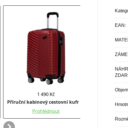
Katego
EAN
:
MATE
ZÁME
NÁHR
ZDAR
Obje
Hmotn
Rozmě