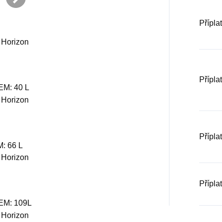
Přípla
Přípla
EM: 40 L
Přípla
: 66 L
Přípla
EM: 109L