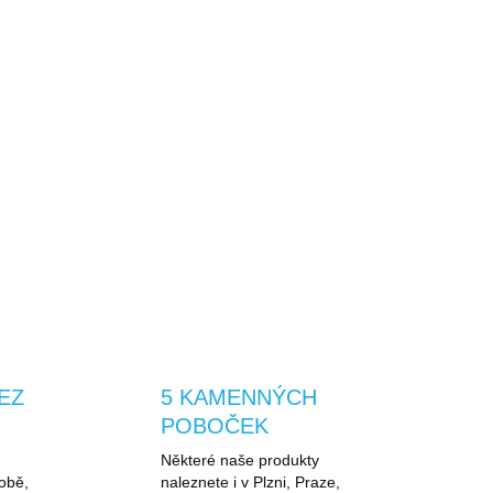
CZ
tní záruka na vyměnitelné
te
doživotní záruku na vyměnitelné díly
.
o zámek vám v případě poškození zašleme
EZ
5 KAMENNÝCH
POBOČEK
Některé naše produkty
obě,
naleznete i v Plzni, Praze,