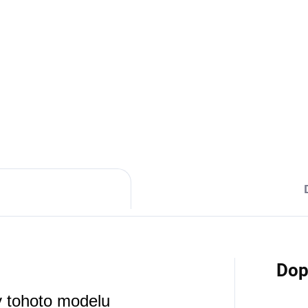
zámkem ROWEX
ROWEX
MOMENTÁLNĚ NEDOSTUPNÉ
SKL
Detail
Detail
290 Kč
390 Kč
Dop
y tohoto modelu