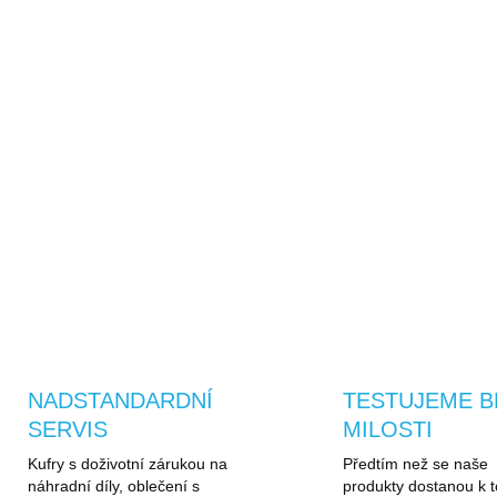
🔧
POUZE NA SAPELO.
Ke kufru
doživo
díly.
U kufrů ze Sapelo.cz má
Kolečko, zip, madlo neb
nebo vyměníme zdarma.
ZEPTAT SE
HLÍDAT
NADSTANDARDNÍ
TESTUJEME B
SERVIS
MILOSTI
Kufry s doživotní zárukou na
Předtím než se naše
náhradní díly, oblečení s
produkty dostanou k t