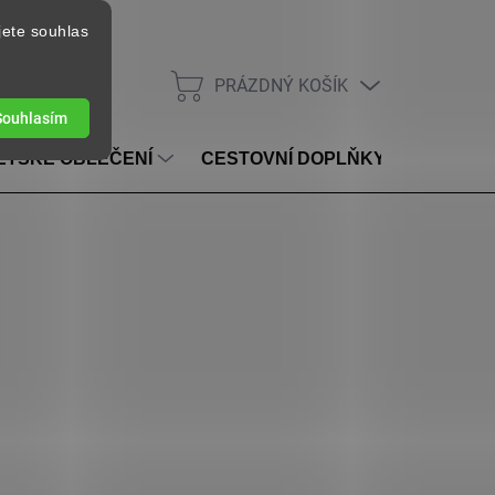
jete souhlas
PRÁZDNÝ KOŠÍK
NÁKUPNÍ KOŠÍK
Souhlasím
ĚTSKÉ OBLEČENÍ
CESTOVNÍ DOPLŇKY
VOUC
SKLADEM