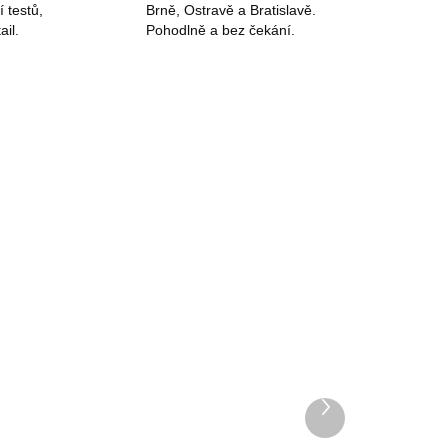
í testů,
Brně, Ostravě a Bratislavě.
ail.
Pohodlně a bez čekání.
Další produkt
Příruční skladná cestovní
6ks
taška na rukojeť kufru