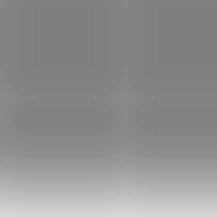
−
+
DOPRAVA ZDARMA
na
DORUČENÍ DO DRUH
zboží skladem)
14 denní 
Pokud neb
jej ZDARM
vrátíme p
Model ROWEX Horizon dispon
nárazu díky odolnému ABS m
snadnou identifikací na letiš