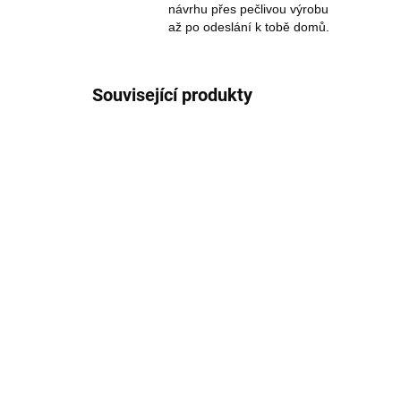
návrhu přes pečlivou výrobu
až po odeslání k tobě domů.
Související produkty
Nafukovací cestovní
Z
polštářek s pumpičkou
po