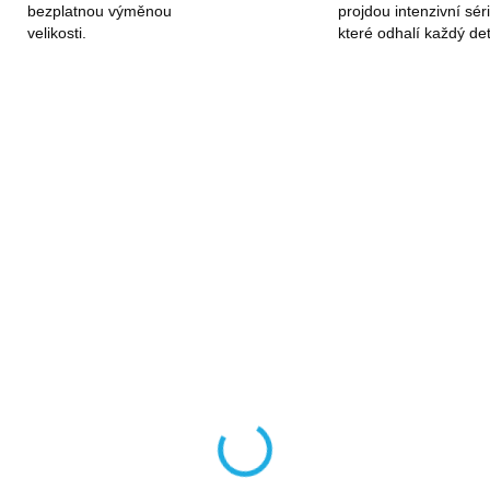
bezplatnou výměnou
projdou intenzivní séri
velikosti.
které odhalí každý det
pevňující a stahovací
Sada cestovních
pruh na kufr s číselným
organizéru do kufru 