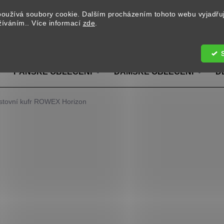
oužívá soubory cookie. Dalším procházením tohoto webu vyjadřu
užíváním.. Více informací
zde
.
Hledat
PÁNSKÉ OBLEČENÍ
DÁMSKÉ OBLEČENÍ
D
estovní kufr ROWEX Horizon
1 490 Kč
/ ks
Měrná cena:
BARVA
MOŽNOSTI DORUČENÍ