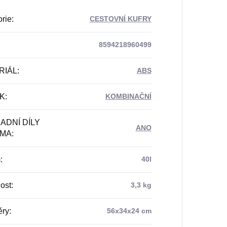
rie
:
CESTOVNÍ KUFRY
8594218960499
RIÁL
:
ABS
K
:
KOMBINAČNÍ
ADNÍ DÍLY
ANO
MA
:
m
:
40l
ost
:
3,3 kg
ry
:
56x34x24 cm