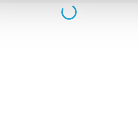
na trhu v poměru cena/výkon
➥ zvýšená odolnost proti po
➥ nejlepší poměr cena/výkon
➥ výrazný design pro snadnou 
➥ teleskopická vysouvací ru
➥ dvojitá 360° otočná koleč
➥ kvalitní kombinační zámek
VELIKOST:
malý kufr (33l) - 56x34
ROWEX by SAPE
V případě poškození 
vydrží roky.