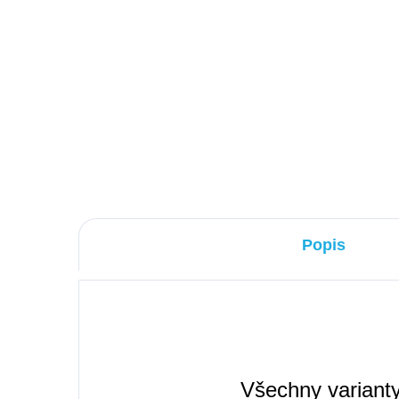
ROWEX
SKLADEM
Detail
290 Kč
Popis
Všechny variant