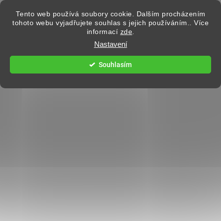
Přejít na obsah
Tento web používá soubory cookie. Dalším procházením
tohoto webu vyjadřujete souhlas s jejich používáním.. Více
informací
zde
.
Hledat
Nastavení
Souhlasím
BATOHY
1 hodnocení
Podrobnosti hodnocení