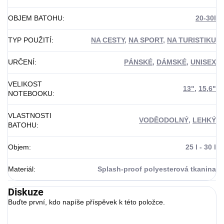
OBJEM BATOHU
:
20-30l
TYP POUŽITÍ
:
NA CESTY
,
NA SPORT
,
NA TURISTIKU
URČENÍ
:
PÁNSKÉ
,
DÁMSKÉ
,
UNISEX
VELIKOST
13"
,
15,6"
NOTEBOOKU
:
VLASTNOSTI
VODĚODOLNÝ
,
LEHKÝ
BATOHU
:
Objem
:
25 l - 30 l
Materiál
:
Splash‑proof polyesterová tkanina
Diskuze
Buďte první, kdo napíše příspěvek k této položce.