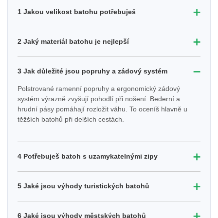
➕
1 Jakou velikost batohu potřebuješ
➕
2 Jaký materiál batohu je nejlepší
➖
3 Jak důležité jsou popruhy a zádový systém
Polstrované ramenní popruhy a ergonomický zádový
systém výrazně zvyšují pohodlí při nošení. Bederní a
hrudní pásy pomáhají rozložit váhu. To oceníš hlavně u
těžších batohů při delších cestách.
➕
4 Potřebuješ batoh s uzamykatelnými zipy
➕
5 Jaké jsou výhody turistických batohů
➕
6 Jaké jsou výhody městských batohů