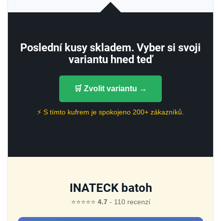
Poslední kusy skladem. Vyber si svoji
variantu hned teď
🛒 Zvolit variantu →
⚡ S tímto kufrem je spokojeno 200+ zákazníků.
INATECK batoh
⭐⭐⭐⭐⭐
4.7
- 110 recenzí