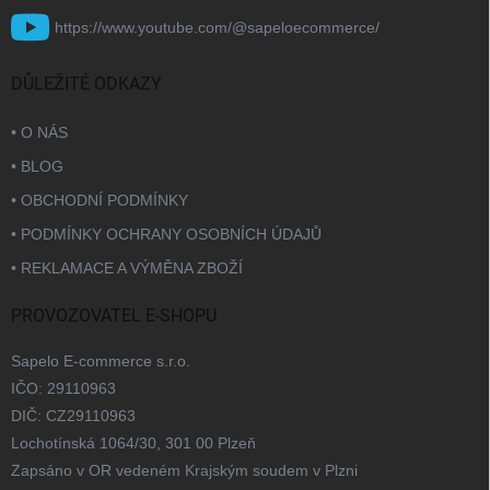
https://www.youtube.com/@sapeloecommerce/
DŮLEŽITÉ ODKAZY
• O NÁS
• BLOG
• OBCHODNÍ PODMÍNKY
• PODMÍNKY OCHRANY OSOBNÍCH ÚDAJŮ
• REKLAMACE A VÝMĚNA ZBOŽÍ
PROVOZOVATEL E-SHOPU
Sapelo E-commerce s.r.o.
IČO: 29110963
DIČ: CZ29110963
Lochotínská 1064/30, 301 00 Plzeň
Zapsáno v OR vedeném Krajským soudem v Plzni