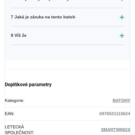
➕
7 Jaká je záruka na tento batoh
➕
8 Víš že
Doplňkové parametry
Kategorie
:
BATOHY
EAN
:
6976521110624
LETECKÁ
SMARTWINGS
SPOLEČNOST
: