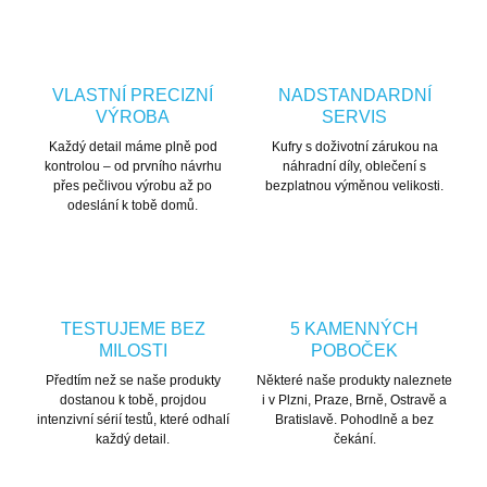
VLASTNÍ PRECIZNÍ
NADSTANDARDNÍ
VÝROBA
SERVIS
Každý detail máme plně pod
Kufry s doživotní zárukou na
kontrolou – od prvního návrhu
náhradní díly, oblečení s
přes pečlivou výrobu až po
bezplatnou výměnou velikosti.
odeslání k tobě domů.
TESTUJEME BEZ
5 KAMENNÝCH
MILOSTI
POBOČEK
Předtím než se naše produkty
Některé naše produkty naleznete
dostanou k tobě, projdou
i v Plzni, Praze, Brně, Ostravě a
intenzivní sérií testů, které odhalí
Bratislavě. Pohodlně a bez
každý detail.
čekání.