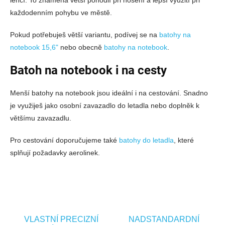
lehčí. To znamená větší pohodlí při nošení a lepší využití při
každodenním pohybu ve městě.
Pokud potřebuješ větší variantu, podívej se na
batohy na
notebook 15,6"
nebo obecně
batohy na notebook
.
Batoh na notebook i na cesty
Menší batohy na notebook jsou ideální i na cestování. Snadno
je využiješ jako osobní zavazadlo do letadla nebo doplněk k
většímu zavazadlu.
Pro cestování doporučujeme také
batohy do letadla
, které
splňují požadavky aerolinek.
VLASTNÍ PRECIZNÍ
NADSTANDARDNÍ