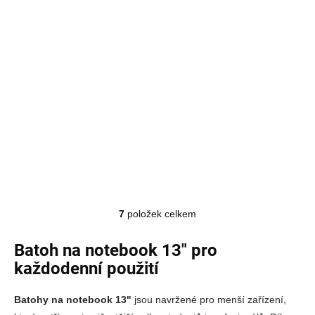
Univerzální městský batoh UNDER ARMOUR na
notebook i každodenní nošení 25 l
DO 3-5 PRAC. DNÍ
Detail
990 Kč
7
položek celkem
Ovládací prvky výpisu
Batoh na notebook 13" pro
každodenní použití
Batohy na notebook 13"
jsou navržené pro menší zařízení,