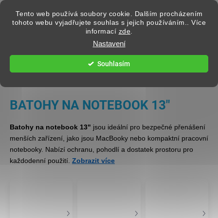
Přejít na obsah
Tento web používá soubory cookie. Dalším procházením
tohoto webu vyjadřujete souhlas s jejich používáním.. Více
informací
zde
.
Hledat
Nastavení
Souhlasím
TAŠKY A BATOHY
BATOHY NA NOTEBOOK 13"
Batohy na notebook 13"
jsou ideální pro bezpečné přenášení
menších zařízení, jako jsou MacBooky nebo kompaktní pracovní
notebooky. Nabízí ochranu, pohodlí a dostatek prostoru pro
každodenní použití.
Zobrazit více