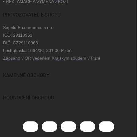
• REKLAMACE A VÝMĚNA ZBOŽÍ
PROVOZOVATEL E-SHOPU
Sapelo E-commerce s.r.o.
IČO: 29110963
DIČ: CZ29110963
Lochotínská 1064/30, 301 00 Plzeň
Zapsáno v OR vedeném Krajským soudem v Plzni
KAMENNÉ OBCHODY
Praha
Brno
Ostrava
Bratislava
HODNOCENÍ OBCHODU