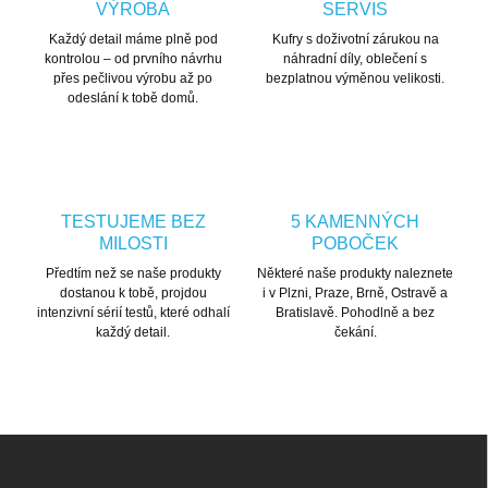
VÝROBA
SERVIS
Každý detail máme plně pod
Kufry s doživotní zárukou na
kontrolou – od prvního návrhu
náhradní díly, oblečení s
přes pečlivou výrobu až po
bezplatnou výměnou velikosti.
odeslání k tobě domů.
TESTUJEME BEZ
5 KAMENNÝCH
MILOSTI
POBOČEK
Předtím než se naše produkty
Některé naše produkty naleznete
dostanou k tobě, projdou
i v Plzni, Praze, Brně, Ostravě a
intenzivní sérií testů, které odhalí
Bratislavě. Pohodlně a bez
každý detail.
čekání.
Zápatí