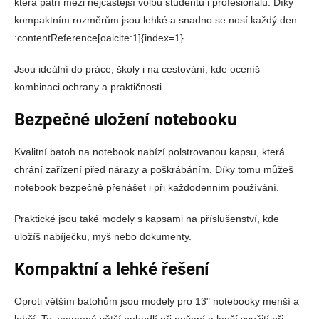
která patří mezi nejčastější volbu studentů i profesionálů. Díky
kompaktním rozměrům jsou lehké a snadno se nosí každý den.
:contentReference[oaicite:1]{index=1}
Jsou ideální do práce, školy i na cestování, kde oceníš
kombinaci ochrany a praktičnosti.
Bezpečné uložení notebooku
Kvalitní batoh na notebook nabízí polstrovanou kapsu, která
chrání zařízení před nárazy a poškrábáním. Díky tomu můžeš
notebook bezpečně přenášet i při každodenním používání.
Praktické jsou také modely s kapsami na příslušenství, kde
uložíš nabíječku, myš nebo dokumenty.
Kompaktní a lehké řešení
Oproti větším batohům jsou modely pro 13" notebooky menší a