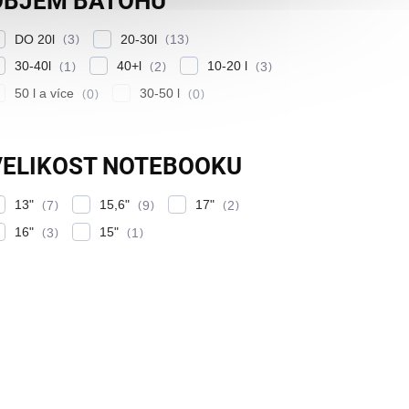
OBJEM BATOHU
DO 20l
20-30l
3
13
30-40l
40+l
10-20 l
1
2
3
50 l a více
30-50 l
0
0
VELIKOST NOTEBOOKU
13"
15,6"
17"
7
9
2
16"
15"
3
1