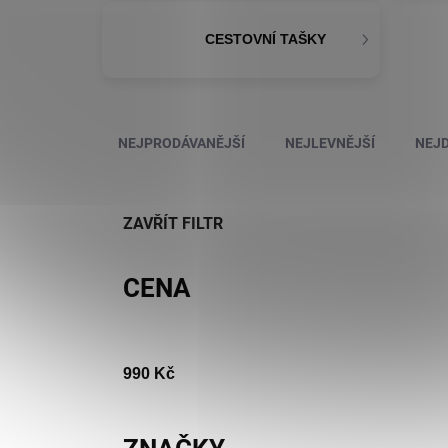
CESTOVNÍ TAŠKY
Řazení produktů
NEJPRODÁVANĚJŠÍ
NEJLEVNĚJŠÍ
NEJD
ZAVŘÍT FILTR
CENA
990
Kč