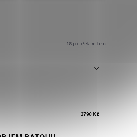
18
položek celkem
3790
Kč