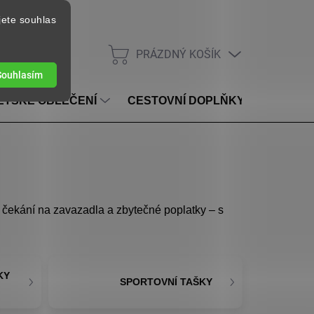
jete souhlas
PRÁZDNÝ KOŠÍK
NÁKUPNÍ KOŠÍK
Souhlasím
ĚTSKÉ OBLEČENÍ
CESTOVNÍ DOPLŇKY
VOUC
 čekání na zavazadla a zbytečné poplatky – s
KY
SPORTOVNÍ TAŠKY