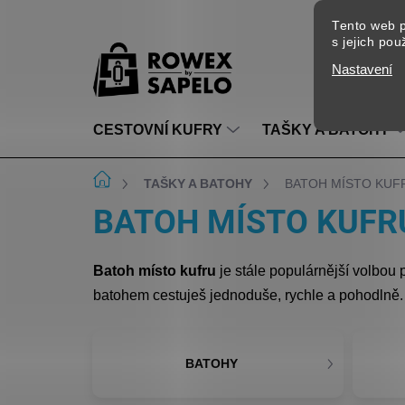
Přejít na obsah
Tento web p
s jejich po
Nastavení
CESTOVNÍ KUFRY
TAŠKY A BATOHY
Domů
TAŠKY A BATOHY
BATOH MÍSTO KUF
BATOH MÍSTO KUFR
Batoh místo kufru
je stále populárnější volbou
batohem cestuješ jednoduše, rychle a pohodlně
BATOHY