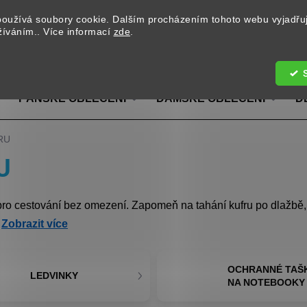
oužívá soubory cookie. Dalším procházením tohoto webu vyjadřu
užíváním.. Více informací
zde
.
Hledat
PÁNSKÉ OBLEČENÍ
DÁMSKÉ OBLEČENÍ
D
RU
U
 pro cestování bez omezení. Zapomeň na tahání kufru po dlažbě,
.
Zobrazit více
OCHRANNÉ TAŠ
LEDVINKY
NA NOTEBOOKY